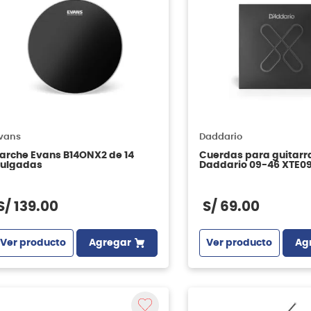
vans
Daddario
arche Evans B14ONX2 de 14
Cuerdas para guitarra
ulgadas
Daddario 09-46 XTE0
S/
139
.
00
S/
69
.
00
Ver producto
Agregar
Ver producto
Ag