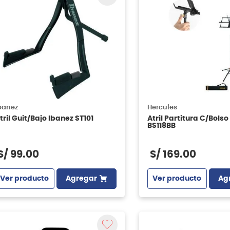
banez
Hercules
tril Guit/Bajo Ibanez ST101
Atril Partitura C/Bolso
BS118BB
S/
99
.
00
S/
169
.
00
Ver producto
Agregar
Ver producto
Ag