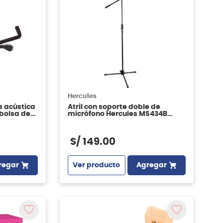
Hercules
ra acústica
Atril con soporte doble de
bolsa de
micrófono Hercules MS434B
Stage Series con boom
S/
149
.
00
regar
Ver producto
Agregar