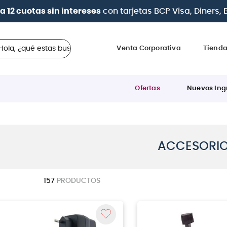
a 12 cuotas sin intereses
con tarjetas
BCP Visa, Diners,
 ¿qué estas buscando?
Venta Corporativa
Tiend
Ofertas
Nuevos Ing
ACCESORI
157
PRODUCTOS