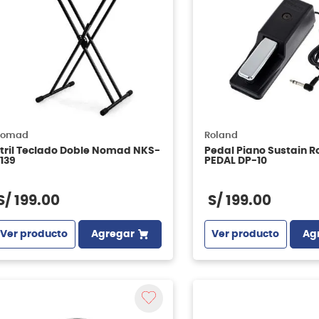
omad
Roland
tril Teclado Doble Nomad NKS-
Pedal Piano Sustain R
139
PEDAL DP-10
S/
199
.
00
S/
199
.
00
Ver producto
Agregar
Ver producto
Ag