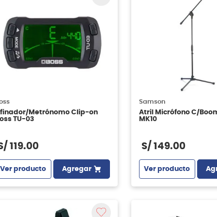
oss
Samson
finador/Metrónomo Clip-on
Atril Micrófono C/Bo
oss TU-03
MK10
S/
119
.
00
S/
149
.
00
Ver producto
Agregar
Ver producto
Ag