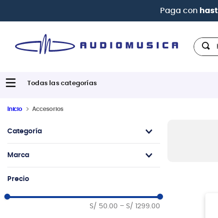
Paga con
hast
Hola,
Inicio
Accesorios
Categoría
Accesorios
Marca
Accesorios de Percusión
Cuerdas
Hercules
Precio
Accesorios Micrófono
Evans
Pedales y Efectos
Ernie Ball
S/ 50.00
–
S/ 1299.00
Fundas y Cases
Tama