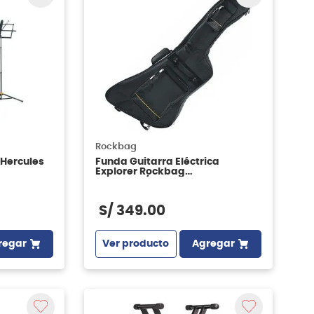
Rockbag
 Hercules
Funda Guitarra Eléctrica
Explorer Rockbag
RB20620B/PLUS
S/
349
.
00
regar
Ver producto
Agregar