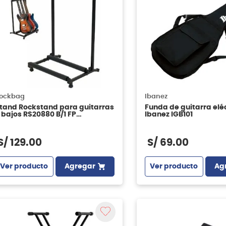
ockbag
Ibanez
tand Rockstand para guitarras
Funda de guitarra elé
 bajos RS20880 B/1 FP
Ibanez IGB101
apacidad para 3 instrumentos
S/
129
.
00
S/
69
.
00
Ver producto
Agregar
Ver producto
Ag