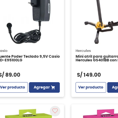
asio
Hercules
uente Poder Teclado 9,5V Casio
Mini atril para guitar
D-E95100LG
Hercules GS401BB con 
transporte
S/
89
.
00
S/
149
.
00
Ver producto
Agregar
Ver producto
Ag