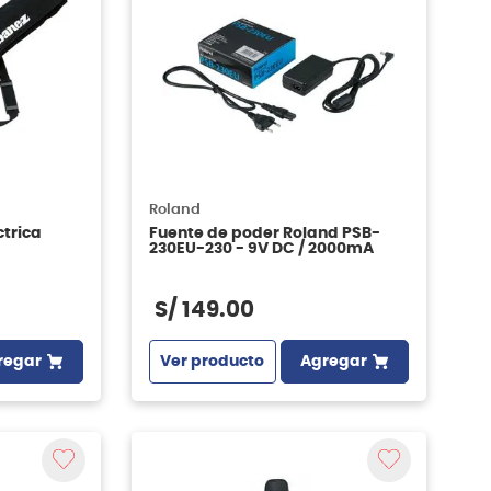
Roland
ctrica
Fuente de poder Roland PSB-
230EU-230 - 9V DC / 2000mA
S/
149
.
00
regar
Ver producto
Agregar