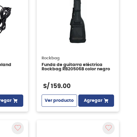
Rockbag
oland
Funda de guitarra eléctrica
Rockbag RB20506B color negro
S/
159
.
00
regar
Ver producto
Agregar