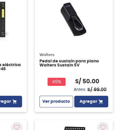
Walters
Pedal de sustain para piano
 eléctrica
Walters Sustain SV
946
S/
50
.
00
49%
S/
99
.
00
Antes:
regar
Ver producto
Agregar