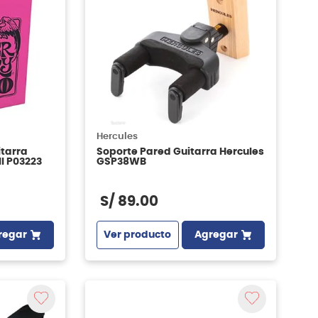
Hercules
itarra
Soporte Pared Guitarra Hercules
ll P03223
GSP38WB
S/
89
.
00
regar
Ver producto
Agregar