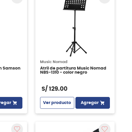
Music Nomad
om Samson
Atril de partitura Music Nomad
NBS-1310 - color negro
S/
129
.
00
regar
Ver producto
Agregar