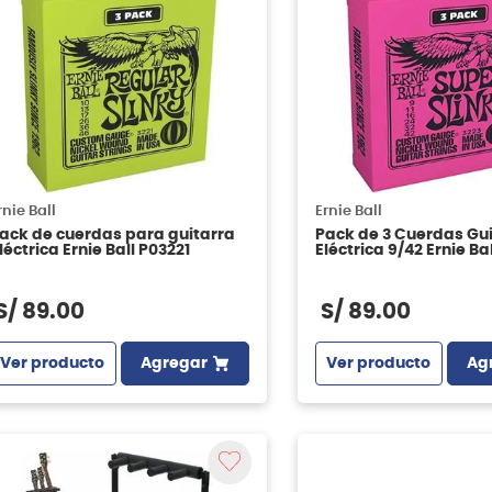
rnie Ball
Ernie Ball
ack de cuerdas para guitarra
Pack de 3 Cuerdas Gu
léctrica Ernie Ball P03221
Eléctrica 9/42 Ernie Ba
S/
89
.
00
S/
89
.
00
Ver producto
Agregar
Ver producto
Ag