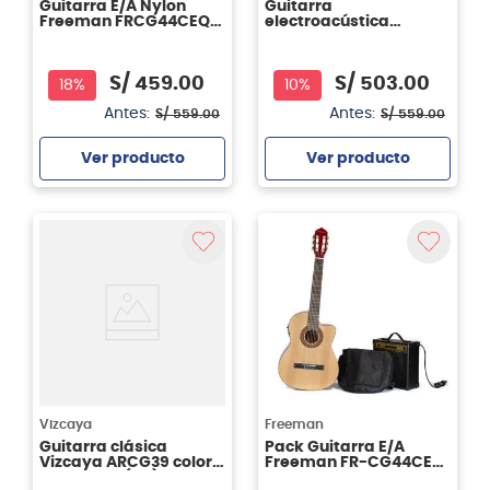
Guitarra E/A Nylon
Guitarra
Freeman FRCG44CEQ
electroacústica
SB
Freeman FRCG44CEQ -
color negro (BK)
S/
459
.
00
S/
503
.
00
18%
10%
Antes:
Antes:
S/
559
.
00
S/
559
.
00
Ver producto
Ver producto
Agregar
Agregar
Vizcaya
Freeman
Guitarra clásica
Pack Guitarra E/A
Vizcaya ARCG39 color
Freeman FR-CG44CEQ
blue burst (UB)
NT