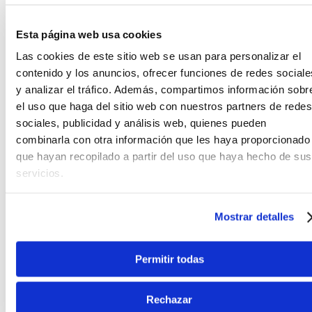
Ver producto
Ver producto
Esta página web usa cookies
Agregar
Agregar
Las cookies de este sitio web se usan para personalizar el
contenido y los anuncios, ofrecer funciones de redes sociale
y analizar el tráfico. Además, compartimos información sobr
el uso que haga del sitio web con nuestros partners de redes
sociales, publicidad y análisis web, quienes pueden
combinarla con otra información que les haya proporcionado
que hayan recopilado a partir del uso que haya hecho de sus
servicios.
Vizcaya
Freeman
Guitarra acústica
Guitarra
Vizcaya 4/4 con FC-39
electroacústica
SB
Freeman FRA95NCET -
Mostrar detalles
cuerdas nylon - color
natural
S/
215
.
00
S/
413
.
00
17%
10%
Permitir todas
Antes:
Antes:
S/
259
.
00
S/
459
.
00
Ver producto
Ver producto
Rechazar