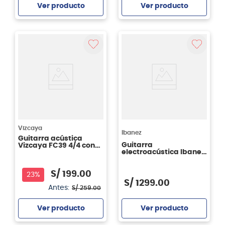
Ver producto
Ver producto
Agregar
Agregar
Vizcaya
Ibanez
Guitarra acústica
Guitarra
Vizcaya FC39 4/4 con
electroacústica Ibanez
Funda - Black
GA6CE - color amber
high gloss (AM)
S/
199
.
00
23%
S/
1299
.
00
Antes:
S/
259
.
00
Ver producto
Ver producto