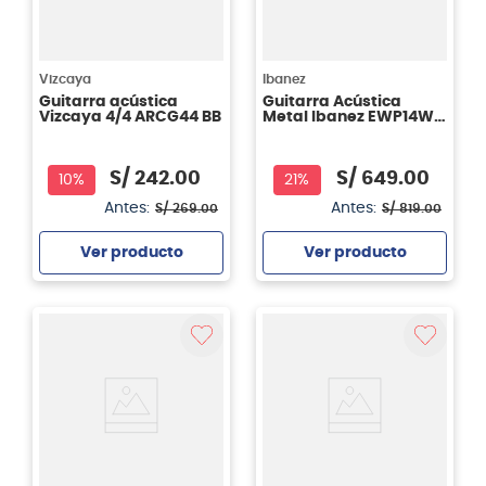
Vizcaya
Ibanez
Guitarra acústica
Guitarra Acústica
Vizcaya 4/4 ARCG44 BB
Metal Ibanez EWP14WB
Color OPN
S/
242
.
00
S/
649
.
00
10%
21%
Antes:
Antes:
S/
269
.
00
S/
819
.
00
Ver producto
Ver producto
Agregar
Agregar