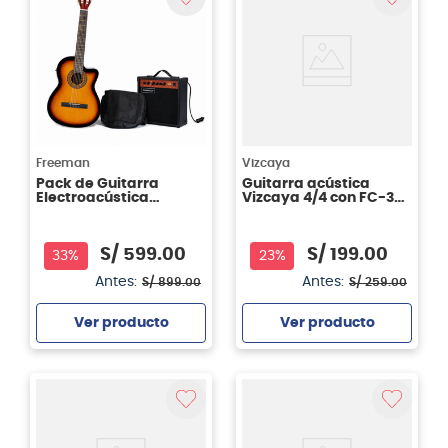
Freeman
Vizcaya
Pack de Guitarra
Guitarra acústica
Electroacústica
Vizcaya 4/4 con FC-39
Freeman FRCG44CEQ -
RBT
Sunburst
S/
599
.
00
S/
199
.
00
33%
23%
Antes:
Antes:
S/
899
.
00
S/
259
.
00
Ver producto
Ver producto
Agregar
Agregar