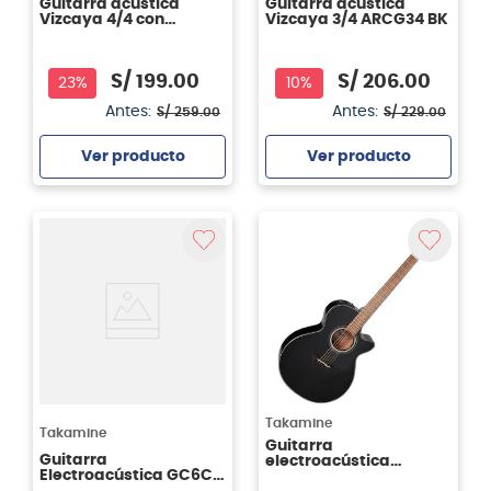
Guitarra acústica
Guitarra acústica
Vizcaya 4/4 con
Vizcaya 3/4 ARCG34 BK
cutaway FC-39CN BBT
CW
S/
199
.
00
S/
206
.
00
23%
10%
Antes:
Antes:
S/
259
.
00
S/
229
.
00
Ver producto
Ver producto
Agregar
Agregar
Takamine
Takamine
Guitarra
Guitarra
electroacústica
Electroacústica GC6CE
Takamine GF30CE -