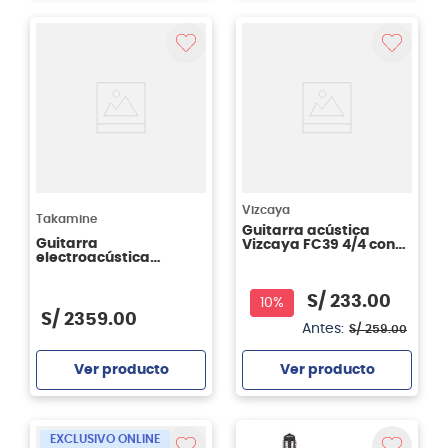
Agregar
Agregar
Vizcaya
Takamine
Guitarra acústica
Guitarra
Vizcaya FC39 4/4 con
electroacústica
Funda - Natural
Takamine jumbo
GJ72CE - color natural
S/
233
.
00
(NAT)
10%
S/
2359
.
00
Antes:
S/
259
.
00
Ver producto
Ver producto
Agregar
Agregar
EXCLUSIVO ONLINE