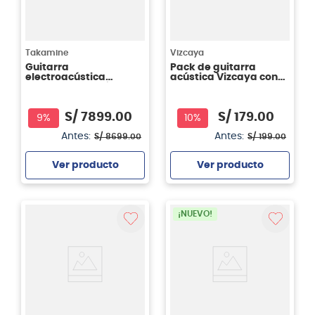
Takamine
Vizcaya
Guitarra
Pack de guitarra
electroacústica
acústica Vizcaya con
Takamine Edición
funda - afinador -
especial LTD2025
cuerdas - atril.
S/
7899
.
00
S/
179
.
00
9%
10%
Antes:
Antes:
S/
8699
.
00
S/
199
.
00
Ver producto
Ver producto
Agregar
Agregar
¡NUEVO!