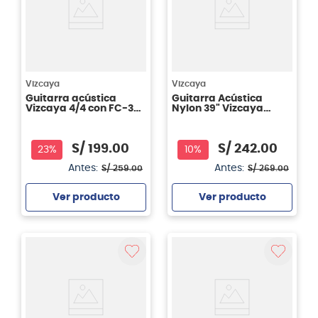
Vizcaya
Vizcaya
Guitarra acústica
Guitarra Acústica
Vizcaya 4/4 con FC-39
Nylon 39" Vizcaya
BBT
ARCG44 Color Rojo
S/
199
.
00
S/
242
.
00
23%
10%
Antes:
Antes:
S/
259
.
00
S/
269
.
00
Ver producto
Ver producto
Agregar
Agregar