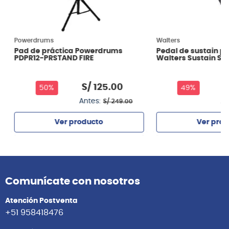
Powerdrums
Walters
Pad de práctica Powerdrums
Pedal de sustain p
PDPR12-PRSTAND FIRE
Walters Sustain SV
S/
125
.
00
S
50%
49%
Antes:
An
S/
249
.
00
Ver producto
Ver prod
Agregar
Agrega
Comunícate con nosotros
Atención Postventa
+51 958418476