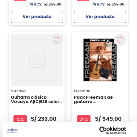
Antes:
Antes:
S/
259
.
00
S/
259
.
00
Ver producto
Ver producto
Agregar
Agregar
Vizcaya
Freeman
Guitarra clásica
Pack Freeman de
Vizcaya ARCG39 color
guitarra
sunburst (SB)
electroacústica
CLASSIC EAGLE - color
natural
S/
233
.
00
S/
549
.
00
10%
24%
Antes:
Antes:
S/
259
.
00
S/
719
.
00