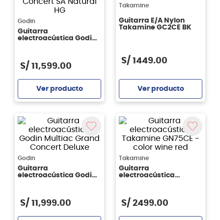
Takamine
Guitarra E/A Nylon
Godin
Takamine GC2CE BK
Guitarra
electroacústica Godin
Multiac Grand Concert
SA Natural HG
S/
1449
.
00
S/
11
,
599
.
00
Ver producto
Ver producto
Agregar
Agregar
Godin
Takamine
Guitarra
Guitarra
electroacústica Godin
electroacústica
Multiac Grand Concert
Takamine GN75CE -
Deluxe
color wine red
S/
11
,
999
.
00
S/
2499
.
00