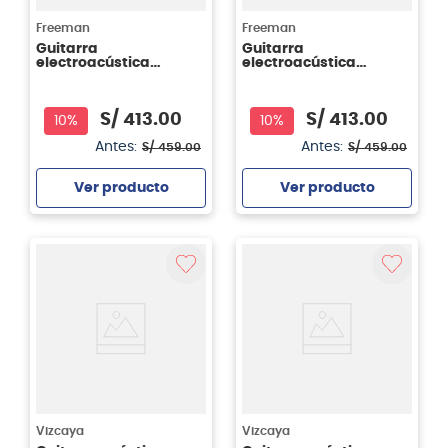
Freeman
Freeman
Guitarra
Guitarra
electroacústica
electroacústica
Freeman FRA95NCET -
Freeman FRA95SCET -
cuerdas nylon - color
Sunburst - Cuerdas
sunburst (SB)
metálicas
S/
413
.
00
S/
413
.
00
10%
10%
Antes:
Antes:
S/
459
.
00
S/
459
.
00
Ver producto
Ver producto
Agregar
Agregar
Vizcaya
Vizcaya