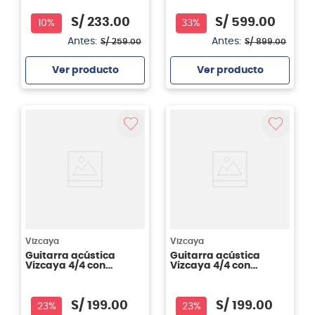
S/
233
.
00
S/
599
.
00
10%
33%
Antes:
Antes:
S/
259
.
00
S/
899
.
00
Ver producto
Ver producto
Agregar
Agregar
Vizcaya
Vizcaya
Guitarra acústica
Guitarra acústica
Vizcaya 4/4 con
Vizcaya 4/4 con
cutaway FC-39CN RBT
cutaway FC-39CN SB
CW
CW
S/
199
.
00
S/
199
.
00
23%
23%