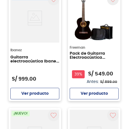
Freeman
Ibanez
Pack de Guitarra
Guitarra
Electroacústica
electroacústica Ibanez
Freeman FR-CG44CEQ
GA3ECE - OAM Open
- Negra
Pore Ambar
S/
549
.
00
39%
S/
999
.
00
Antes:
S/
899
.
00
Ver producto
Ver producto
Agregar
Agregar
¡NUEVO!