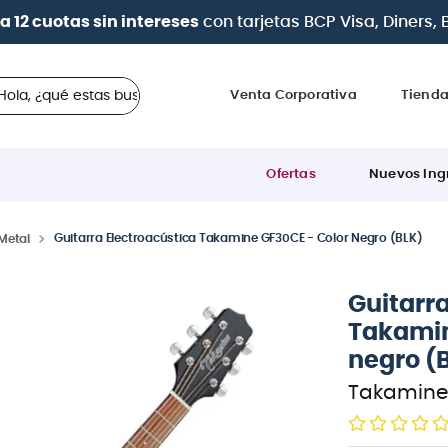
| Paga en cu
 ¿qué estas buscando?
Venta Corporativa
Tiend
Ofertas
Nuevos Ing
Guitarra Electroacústica Takamine GF30CE - Color Negro (BLK)
Metal
Guitarr
Takamin
negro (
Takamine