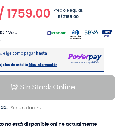
/
1759
.
00
Precio Regular:
S/
2199
.
00
BCP Visa,
.
Sin Stock Online
nda:
Sin Unidades
to no está disponible online actualmente