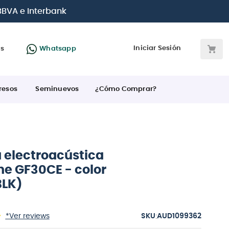
otas
desde 0% de interés
con todas las tarjetas de crédi
Iniciar Sesión
as
Whatsapp
resos
Seminuevos
¿Cómo Comprar?
a electroacústica
e GF30CE - color
BLK)
:
*Ver reviews
AUD1099362