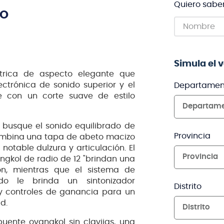
Quiero sabe
TO
Simula el 
ctrica de aspecto elegante que
ctrónica de sonido superior y el
Departamen
e con un corte suave de estilo
Departam
 busque el sonido equilibrado de
Provincia
ombina una tapa de abeto macizo
table dulzura y articulación. El
Provincia
gkol de radio de 12 "brindan una
ón, mientras que el sistema de
do le brinda un sintonizador
Distrito
y controles de ganancia para un
d.
Distrito
puente ovangkol sin clavijas, una