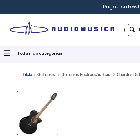
 Interbank
Hola,
Guitarras
Guitarras Electroacústicas
Cuerdas De 