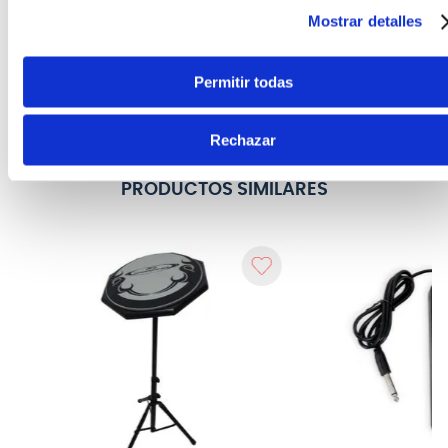
electroacústica
Takamine FSF40C con
Mostrar detalles
Takamine GD30CE -
case
color negro (BLK)
S/
4899
.
00
14%
S/
1999
.
00
Antes:
S/
5699
.
00
Permitir todas
Sin Stock Online
Sin Stock Online
Rechazar
PRODUCTOS SIMILARES