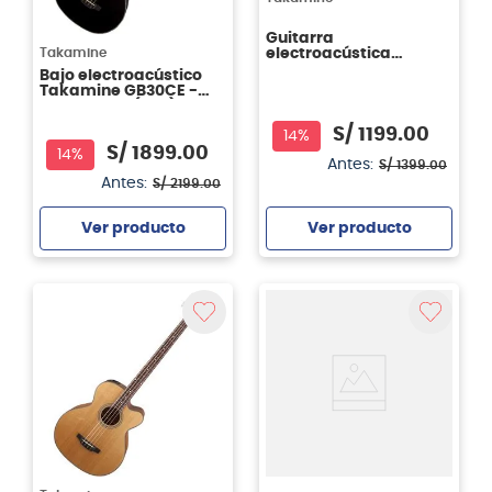
Guitarra
Takamine
electroacústica
Takamine GC1CE - con
Bajo electroacústico
cutaway - color
Takamine GB30CE -
natural (NAT)
color negro (BLK)
S/
1199
.
00
14%
S/
1899
.
00
14%
Antes:
S/
1399
.
00
Antes:
S/
2199
.
00
Ver producto
Ver producto
Agregar
Agregar