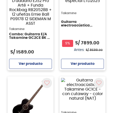
Takamine
Guitarra
electroacústica
Takamine Edición
Takamine
especial LTD2025
Combo: Guitarra E/A
Takamine GC2CE BK +
Cuerdas D'addario
S/
7899
.
00
9%
EJ52 Pro Arté + Funda
Rockbag RB20528B + 12
Antes:
S/
8699
.
00
S/
1589
.
00
uñetas Ernie Ball
P09178 12 SIDEMAN M
ASST
Ver producto
Ver producto
Agregar
Agregar
Takamine