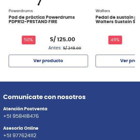
Powerdrums
Walters
Pad de práctica Powerdrums
Pedal de sustain p
PDPR12-PRSTAND FIRE
Walters Sustain SV
S/
125
.
00
S
50%
49%
Antes:
An
S/
249
.
00
Ver producto
Ver prod
Agregar
Agrega
Comunícate con nosotros
Atención Postventa
+51 958418476
Asesoría Online
+51 977624112