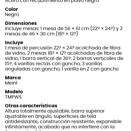
Acero con recubrimiento en polvo negro
Color
Negro
Dimensiones
Incluye mesas: 1 mesa de 56 × 61 cm (22? × 24?) y 2
mesas de 46 × 30 cm (18? × 12?)
Incluye
1 mesa de percusión 22? × 24? acolchada de fibra
de vidrio, 2 mesas 18? × 12? acolchadas de fibra de
vidrio, 1 barra vertical de 30?, 2 barras verticales de
15?, 4 varillas rectas con gancho, 3 varillas
anguladas con gancho, 1 varilla en Z con gancho
Marca
Meinl
Modelo
TMPWS
Otras características
Altura totalmente ajustable, barra superior
ajustable en ángulo, superficies de tela
antideslizante, construcción resistente, expansible
infinitamente, acabado que no interfiere con la