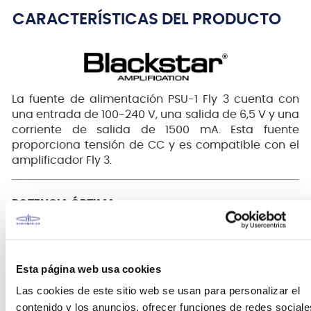
CARACTERÍSTICAS DEL PRODUCTO
La fuente de alimentación PSU-1 Fly 3 cuenta con
una entrada de 100-240 V, una salida de 6,5 V y una
corriente de salida de 1500 mA. Esta fuente
proporciona tensión de CC y es compatible con el
amplificador Fly 3.
POTENCIA ÓPTIMA
Diseñado específicamente para el amplificador
Blackstar FLY 3, garantiza un rendimiento constante
y fiable, eliminando la dependencia de la batería
Esta página web usa cookies
para sesiones de interpretación prolongadas.
Las cookies de este sitio web se usan para personalizar el
contenido y los anuncios, ofrecer funciones de redes sociale