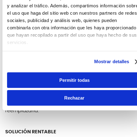
y analizar el tráfico. Además, compartimos información sobr
COMPATIBILIDAD SUPERIOR
el uso que haga del sitio web con nuestros partners de redes
sociales, publicidad y análisis web, quienes pueden
Diseñado exclusivamente para integrarse a la
combinarla con otra información que les haya proporcionado
perfección con su FLY 3, garantizando la máxima
que hayan recopilado a partir del uso que haya hecho de sus
eficiencia operativa y protegiendo contra posibles
problemas de alimentación.
servicios.
Mostrar detalles
FUENTE DE ALIMENTACIÓN ININTERRUMPIDA
Proporciona una fuente de alimentación estable de
Permitir todas
6,5 V CC y 1500 mA, lo que permite practicar o
interpretar durante largos periodos sin
interrupciones, sin la preocupación de que se
Rechazar
descargue la batería ni de que tenga que
reemplazarla.
SOLUCIÓN RENTABLE