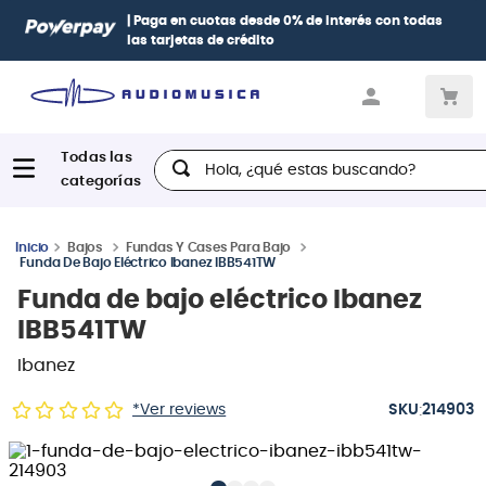
Paga con
hasta 12 cuotas sin intereses
con tarjetas
BCP Visa,
Diners, BBVA e Interbank
Hola, ¿qué estas buscando?
Bajos
Fundas Y Cases Para Bajo
Funda De Bajo Eléctrico Ibanez IBB541TW
Funda de bajo eléctrico Ibanez
IBB541TW
Ibanez
:
*Ver reviews
214903