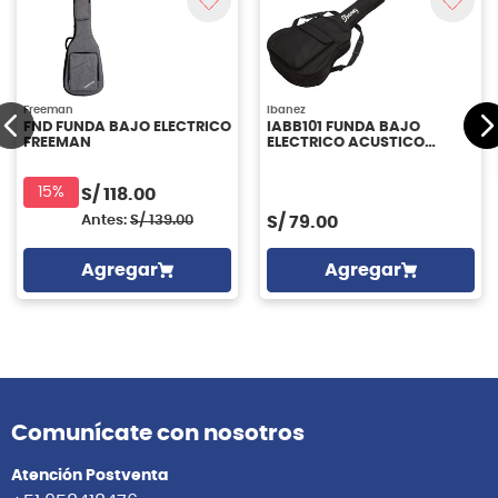
Freeman
Ibanez
FND FUNDA BAJO ELECTRICO
IABB101 FUNDA BAJO
FREEMAN
ELECTRICO ACUSTICO
IBANEZ
15%
S/
118.00
Antes:
S/
139.00
S/
79.00
Agregar
Agregar
Comunícate con nosotros
Atención Postventa