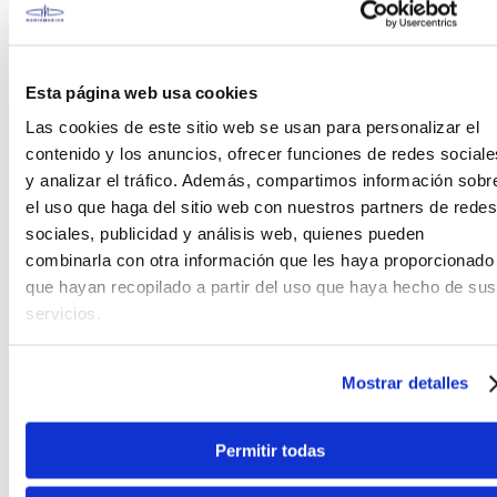
Esta página web usa cookies
Las cookies de este sitio web se usan para personalizar el
DESCRIPCIÓN
contenido y los anuncios, ofrecer funciones de redes sociale
y analizar el tráfico. Además, compartimos información sobr
A: Longitud exterior: 1265 mm
el uso que haga del sitio web con nuestros partners de redes
B: Ancho exterior: 430 mm
sociales, publicidad y análisis web, quienes pueden
C: Profundidad exterior: 70 mm
combinarla con otra información que les haya proporcionado
D: Longitud total interior: 1240 mm
que hayan recopilado a partir del uso que haya hecho de sus
E: Ancho interior de la parte inferior del cuerpo: 415
mm
servicios.
F: Profundidad interior: 50 mm
G: Ancho interior de la parte superior del cuerpo: 315
Mostrar detalles
mm
H: Longitud interior de la parte inferior del cuerpo:
580 mm
Permitir todas
I: Ancho interior del cuello: 150 mm
Peso: 1,59 kg