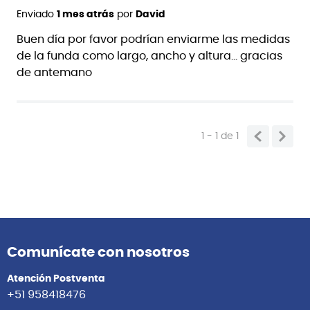
Enviado
1 mes atrás
por
David
Buen día por favor podrían enviarme las medidas
de la funda como largo, ancho y altura... gracias
de antemano
1 - 1
de
1
Comunícate con nosotros
Atención Postventa
+51 958418476