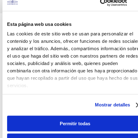
Canales de venta y asesoría
Teléfono
WhatsApp
Esta página web usa cookies
+51 977 624 112
+51 977 624 112
Las cookies de este sitio web se usan para personalizar el
contenido y los anuncios, ofrecer funciones de redes sociale
y analizar el tráfico. Además, compartimos información sobr
el uso que haga del sitio web con nuestros partners de redes
sociales, publicidad y análisis web, quienes pueden
combinarla con otra información que les haya proporcionado
CARACTERÍSTICAS DEL PRODUCTO
que hayan recopilado a partir del uso que haya hecho de sus
servicios.
La RB20608 B/PLUS COLOR BK ROCKBAG es una
funda acolchada para guitarra acústica de la línea
Premium marca Rockbag by Warwick. Fabricada en
Mostrar detalles
Rok-Tolex de alta durabilidad e impermeable,
cuenta con costuras reforzadas, interior de nylon
Permitir todas
con terminaciones de cuerpo para headstock y
puente, el forro de acolchado es de 30 mm.