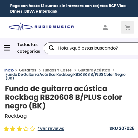
Paga con
hasta 12 cuotas sin intereses
con tarjetas
BCP Visa,
Diners, BBVA e Interbank
Hola, ¿qué estas buscando?
Guitarras
Fundas Y Cases
Guitarra Acústica
Funda De Guitarra Acústica Rockbag RB20608 B/PLUS Color Negro
(BK)
Funda de guitarra acústica
Rockbag RB20608 B/PLUS color
negro (BK)
Rockbag
:
*Ver reviews
207025