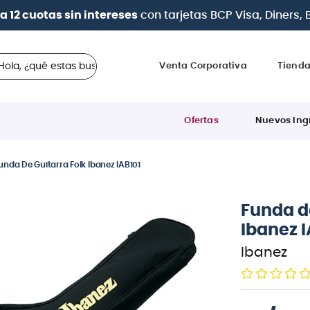
| Paga en cuotas
desde 0% de interés
con todas las tar
 ¿qué estas buscando?
Venta Corporativa
Tiend
Ofertas
Nuevos Ing
unda De Guitarra Folk Ibanez IAB101
Funda de
Ibanez I
Ibanez