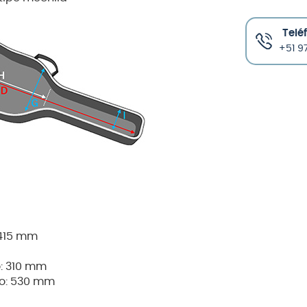
Telé
+51 97
: 415 mm
o: 310 mm
rpo: 530 mm