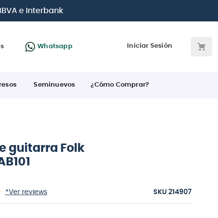
jetas de crédito
Iniciar Sesión
as
Whatsapp
resos
Seminuevos
¿Cómo Comprar?
 guitarra Folk
AB101
:
*Ver reviews
214907