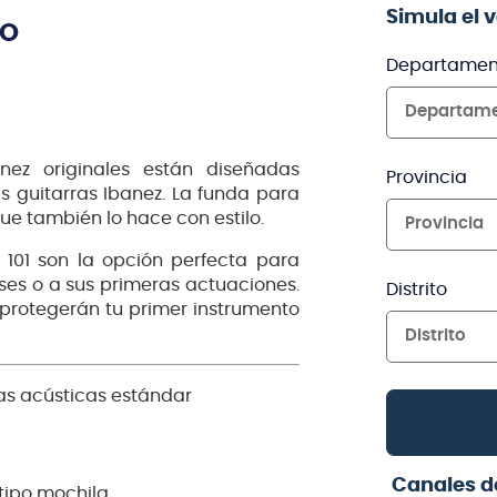
Simula el 
TO
Departamen
Departam
anez originales están diseñadas
Provincia
 guitarras Ibanez. La funda para
que también lo hace con estilo.
Provincia
 101 son la opción perfecta para
ases o a sus primeras actuaciones.
Distrito
1 protegerán tu primer instrumento
Distrito
as acústicas estándar
Canales d
tipo mochila