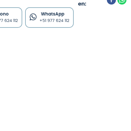
fono
WhatsApp
7 624 112
+51 977 624 112