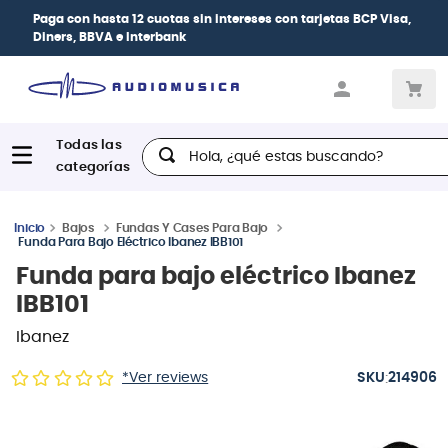
rjetas
BCP Visa,
| Paga en cuotas
desde 0% de in
las tarjetas de crédito
Hola, ¿qué estas buscando?
Bajos
Fundas Y Cases Para Bajo
Funda Para Bajo Eléctrico Ibanez IBB101
Funda para bajo eléctrico Ibanez
IBB101
Ibanez
:
*Ver reviews
214906