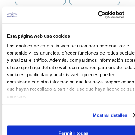
Esta página web usa cookies
CARACTERÍSTICAS DEL PRODUCTO
Las cookies de este sitio web se usan para personalizar el
contenido y los anuncios, ofrecer funciones de redes sociale
y analizar el tráfico. Además, compartimos información sobr
Las fundas para guitarra acústica de la serie 101 son
el uso que haga del sitio web con nuestros partners de redes
la opción perfecta para principiantes que llevan
sociales, publicidad y análisis web, quienes pueden
sus instrumentos a clases o a sus primeras
combinarla con otra información que les haya proporcionado
actuaciones. Ligeras, asequibles y seguras, las
que hayan recopilado a partir del uso que haya hecho de sus
fundas IABB101 protegerán tu primer instrumento al
servicios.
comienzo de tu trayectoria musical y más allá.
DESCRIPCIÓN
Mostrar detalles
A: Longitud exterior: 1230 mm
B: Ancho exterior: 420 mm
Permitir todas