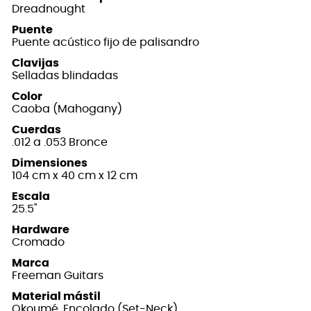
Dreadnought
Puente
Puente acústico fijo de palisandro
Clavijas
Selladas blindadas
Color
Caoba (Mahogany)
Cuerdas
.012 a .053 Bronce
Dimensiones
104 cm x 40 cm x 12 cm
Escala
25.5"
Hardware
Cromado
Marca
Freeman Guitars
Material mástil
Okoumé, Encolado (Set-Neck)