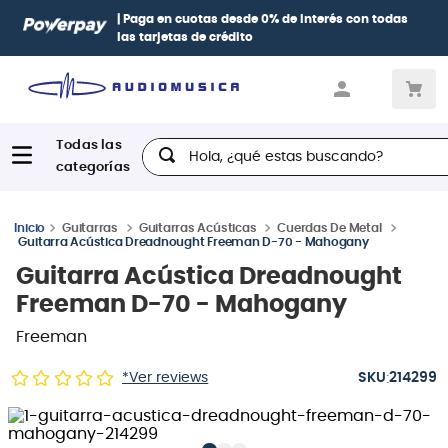
| Paga en cuotas
desde 0% de interés
con todas
Pag
las tarjetas de crédito
Dine
Hola, ¿qué estas buscando?
Guitarras
Guitarras Acústicas
Cuerdas De Metal
Guitarra Acústica Dreadnought Freeman D-70 - Mahogany
Guitarra Acústica Dreadnought
Freeman D-70 - Mahogany
Freeman
:
*Ver reviews
214299