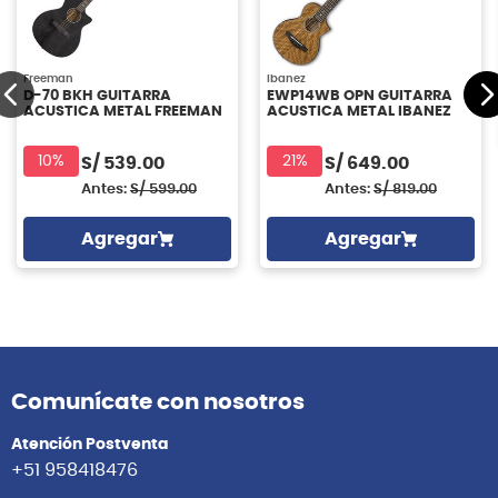
Freeman
Ibanez
D-70 BKH GUITARRA
EWP14WB OPN GUITARRA
ACUSTICA METAL FREEMAN
ACUSTICA METAL IBANEZ
10%
21%
S/
539.00
S/
649.00
Antes:
S/
599.00
Antes:
S/
819.00
Agregar
Agregar
Comunícate con nosotros
Atención Postventa
+51 958418476