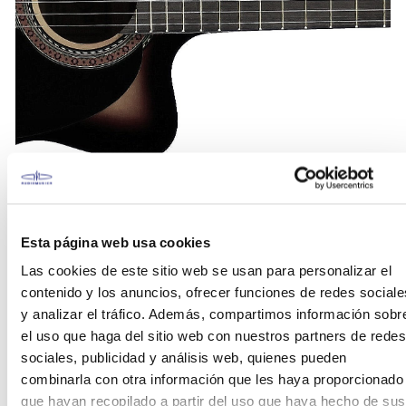
Vizcaya
Esta página web usa cookies
La marca
Vizcaya
, se caracteriza por sus
instrumentos orientados a estudiantes y
Las cookies de este sitio web se usan para personalizar el
principiantes. La versatilidad y variedad en Vizcaya
contenido y los anuncios, ofrecer funciones de redes sociale
hacen que sea una marca preferida por los
y analizar el tráfico. Además, compartimos información sobr
maestros y profesores para orientar a sus alumnos
el uso que haga del sitio web con nuestros partners de redes
e iniciarlos en la música, colocando al alcance de
sociales, publicidad y análisis web, quienes pueden
tus manos un primer instrumento sin un alto costo.
combinarla con otra información que les haya proporcionado
que hayan recopilado a partir del uso que haya hecho de sus