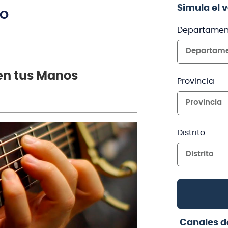
Simula el 
TO
Departamen
Departam
 en tus Manos
Provincia
Provincia
Distrito
Distrito
Canales d