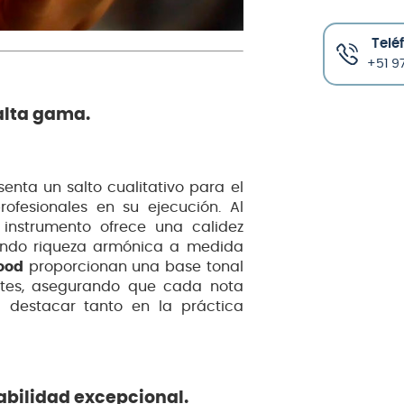
Telé
+51 97
alta gama.
enta un salto cualitativo para el
fesionales en su ejecución. Al
e instrumento ofrece una calidez
ando riqueza armónica a medida
ood
proporcionan una base tonal
antes, asegurando que cada nota
 destacar tanto en la práctica
abilidad excepcional.