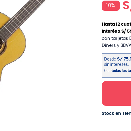
S
10%
Hasta
12
cuot
interés x
S/
5
con tarjetas 
Diners y BBVA
Stock en Tie