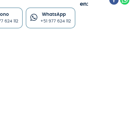
fono
WhatsApp
7 624 112
+51 977 624 112