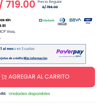
/
719
.
00
Precio Regular:
S/
799
.
00
as sin
9
.
91
BCP Visa,
.
AGREGAR AL CARRITO
nda:
Unidades disponibles