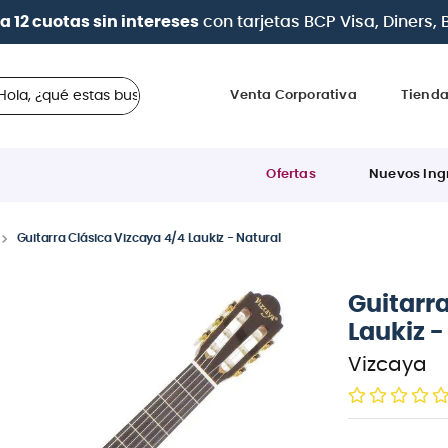
 en cuotas
desde 0% de interés
con todas las tarjetas d
 ¿qué estas buscando?
Venta Corporativa
Tiend
Ofertas
Nuevos Ing
Guitarra Clásica Vizcaya 4/4 Laukiz - Natural
Guitarr
Laukiz -
Vizcaya