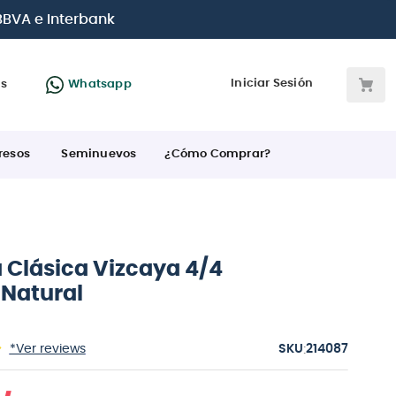
e crédito
Iniciar Sesión
as
Whatsapp
resos
Seminuevos
¿Cómo Comprar?
a Clásica Vizcaya 4/4
 Natural
:
*Ver reviews
214087