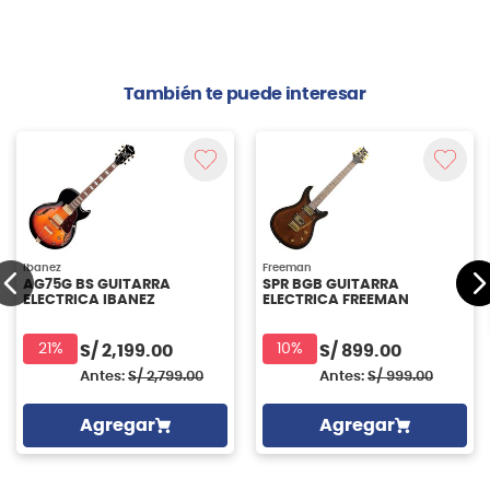
También te puede interesar
Ibanez
Freeman
AG75G BS GUITARRA
SPR BGB GUITARRA
ELECTRICA IBANEZ
ELECTRICA FREEMAN
21%
10%
S/
2,199.00
S/
899.00
Antes:
S/
2,799.00
Antes:
S/
999.00
Agregar
Agregar