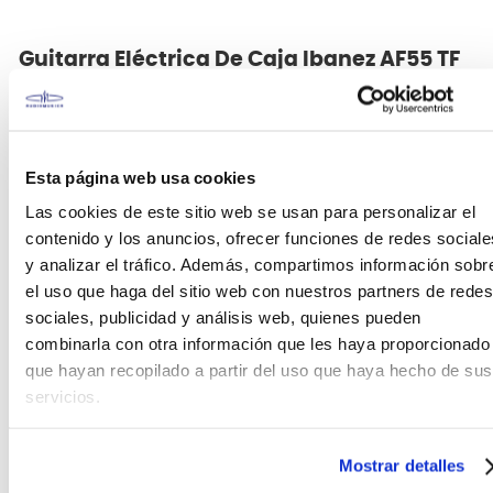
Guitarra Eléctrica De Caja Ibanez AF55 TF
Modelo semiacústico con pastillas Infinity R
Con la
Artcore AF55-TF Tobacco Flat Ibanez
Esta página web usa cookies
presenta una guitarra semiacústica de calidad de
la exitosa serie Artcore.
Las cookies de este sitio web se usan para personalizar el
contenido y los anuncios, ofrecer funciones de redes sociale
Con unas características ergonómicas y unas
y analizar el tráfico. Además, compartimos información sobr
pastillas sorprendentemente potentes esta guitarra
el uso que haga del sitio web con nuestros partners de redes
no solo sirve para los estilos de jazz tradicionales
sociales, publicidad y análisis web, quienes pueden
sino que también sirve para todo tipo de estilos.
combinarla con otra información que les haya proporcionado
que hayan recopilado a partir del uso que haya hecho de sus
Cuerpo semiacústico de tilo
servicios.
El cuerpo de tilo laminado ofrece una resonancia
potente y un manejo cómodo con una anchura de
Mostrar detalles
1575.