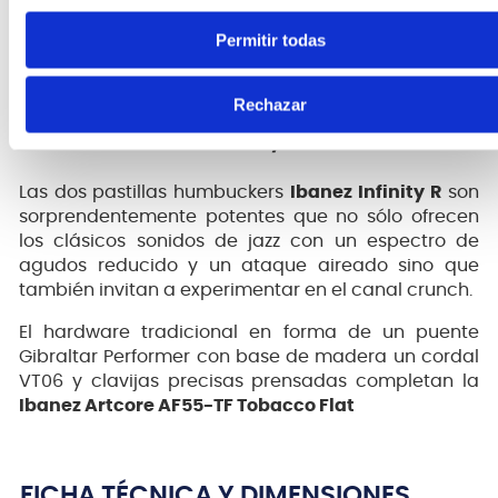
Con el perfil AF Artcore que no es demasiado fuerte
Permitir todas
el mástil encolado Nyatoh también ofrece
características ergonómicas sobre el diapasón de
nogal de 20 trastes.
Rechazar
Pastillas humbucker Infinity R
Las dos pastillas humbuckers
Ibanez Infinity
R
son
sorprendentemente potentes que no sólo ofrecen
los clásicos sonidos de jazz con un espectro de
agudos reducido y un ataque aireado sino que
también invitan a experimentar en el canal crunch.
El hardware tradicional en forma de un puente
Gibraltar Performer con base de madera un cordal
VT06 y clavijas precisas prensadas completan la
Ibanez Artcore AF55-TF Tobacco Flat
FICHA TÉCNICA Y DIMENSIONES