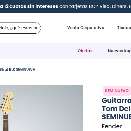
| Paga en cuotas
desde 0% de interés
con todas las tar
 ¿qué estas buscando?
Venta Corporativa
Tiend
Ofertas
Nuevos Ing
 Strat BLK SEMINUEVA
SEMINUEVO
Guitarra
Tom Del
SEMINU
Fender