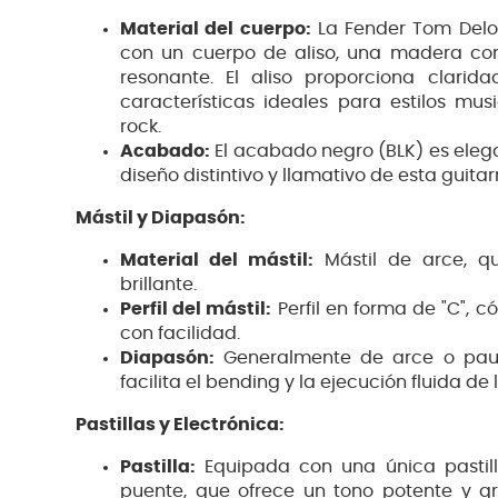
Material del cuerpo:
La Fender Tom Delon
con un cuerpo de aliso, una madera con
resonante. El aliso proporciona clarid
características ideales para estilos mu
rock.
Acabado:
El acabado negro (BLK) es eleg
diseño distintivo y llamativo de esta guitar
Mástil y Diapasón:
Material del mástil:
Mástil de arce, qu
brillante.
Perfil del mástil:
Perfil en forma de "C", 
con facilidad.
Diapasón:
Generalmente de arce o pau f
facilita el bending y la ejecución fluida de 
Pastillas y Electrónica:
Pastilla:
Equipada con una única pastill
puente, que ofrece un tono potente y gru