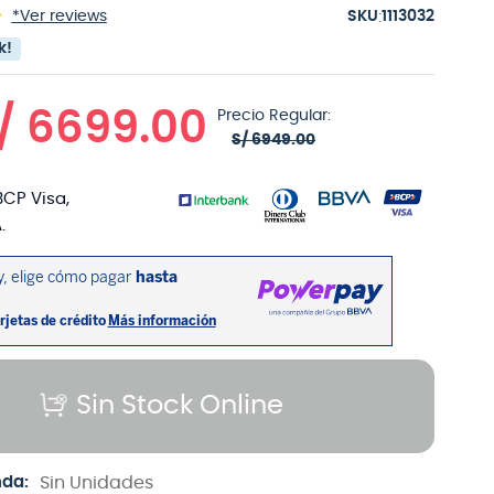
:
*Ver reviews
1113032
k!
/
6699
.
00
Precio Regular:
S/
6949
.
00
BCP Visa,
.
Sin Stock Online
nda:
Sin Unidades