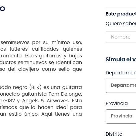
TO
Este produc
Quiero sabe
 seminuevos por su mínimo uso,
s lutieres calificados quienes
trumento. Estas guitarras y bajos
Simula el 
oductos seminuevos se identifican
o del clavijero como sello que
Departamen
Departam
ado negro (BLK) es una guitarra
onocido guitarrista Tom Delonge,
k-182 y Angels & Airwaves. Esta
Provincia
erísticas que la hacen ideal para
 estilo único. Aquí tienes una
Provincia
Distrito