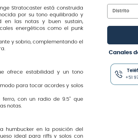
ge Stratocaster está construida
Distrito
ocida por su tono equilibrado y
ad en las notas y buen sustain,
sicales energéticos como el punk
ante y sobrio, complementando el
ra.
Canales d
Telé
e ofrece estabilidad y un tono
+51 97
cómodo para tocar acordes y solos
erro, con un radio de 9.5" que
las notas.
a humbucker en la posición del
eso ideal para riffs y solos con