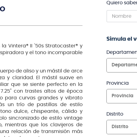
Quiero sabe
TO
Simula el 
a Vintera® II '50s Stratocaster® y
Departamen
nspiradora y el tono incomparable
Departam
cuerpo de aliso y un mástil de arce
a y claridad. El mástil suave en
Provincia
iar que se siente perfecto en la
7.25" con trastes altos de época
Provincia
o para curvas grandes y vibrato
s un trío de pastillas de estilo
tono dulce, chispeante, cálido y
Distrito
o sincronizado de estilo vintage
 mientras que los clavijeros de
Distrito
 una relación de transmisión más