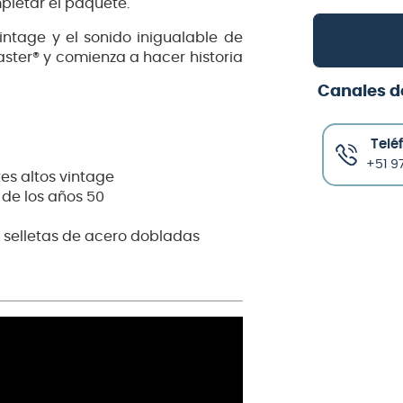
pletar el paquete.
intage y el sonido inigualable de
caster® y comienza a hacer historia
Canales d
Telé
+51 97
tes altos vintage
de los años 50
n selletas de acero dobladas