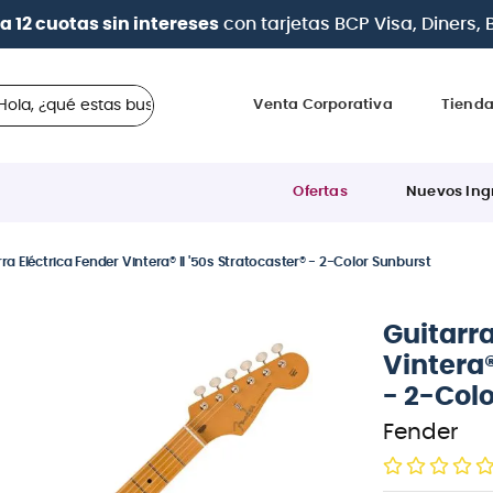
a 12 cuotas sin intereses
con tarjetas
BCP Visa, Diners,
 ¿qué estas buscando?
Venta Corporativa
Tiend
Ofertas
Nuevos Ing
ra Eléctrica Fender Vintera® II '50s Stratocaster® - 2-Color Sunburst
Guitarra
Vintera®
- 2-Col
Fender