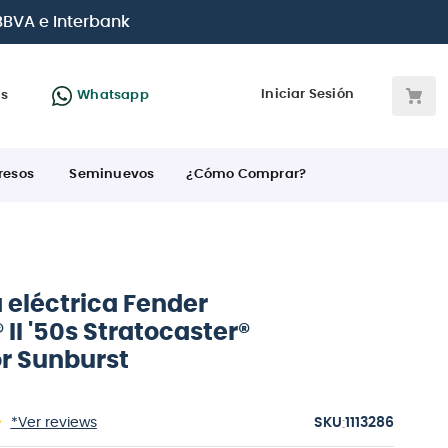
 BBVA e Interbank
Iniciar Sesión
as
Whatsapp
resos
Seminuevos
¿Cómo Comprar?
 eléctrica Fender
 II '50s Stratocaster®
or Sunburst
:
*Ver reviews
1113286