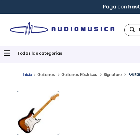
Paga con
hast
Hola,
Guitar
Guitarras
Guitarras Eléctricas
Signature