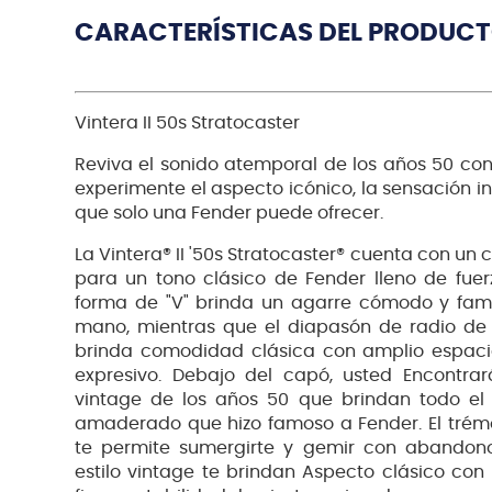
CARACTERÍSTICAS DEL PRODUC
Vintera II 50s Stratocaster
Reviva el sonido atemporal de los años 50 con l
experimente el aspecto icónico, la sensación i
que solo una Fender puede ofrecer.
La Vintera® II '50s Stratocaster® cuenta con un 
para un tono clásico de Fender lleno de fuerz
forma de "V" brinda un agarre cómodo y famil
mano, mientras que el diapasón de radio de 
brinda comodidad clásica con amplio espaci
expresivo. Debajo del capó, usted Encontrará
vintage de los años 50 que brindan todo el 
amaderado que hizo famoso a Fender. El trémol
te permite sumergirte y gemir con abandono,
estilo vintage te brindan Aspecto clásico con