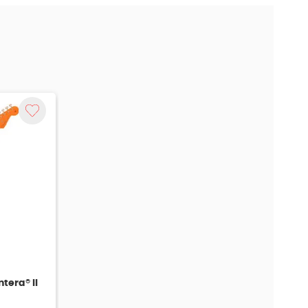
tera® II