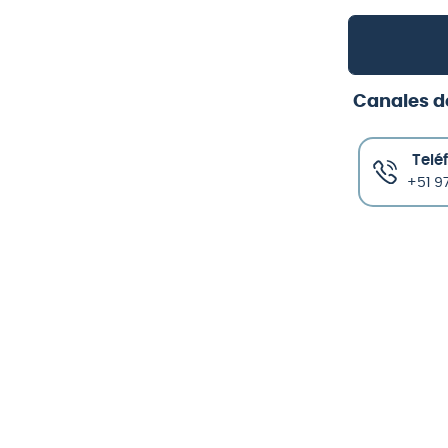
Canales d
Telé
+51 97