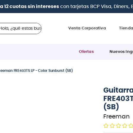
| Pag
 ¿qué estas buscando?
Venta Corporativa
Tiend
Ofertas
Nuevos Ing
 Freeman FRE403TS LP - Color Sunburst (SB)
Guitarr
FRE403TS
(SB)
Freeman