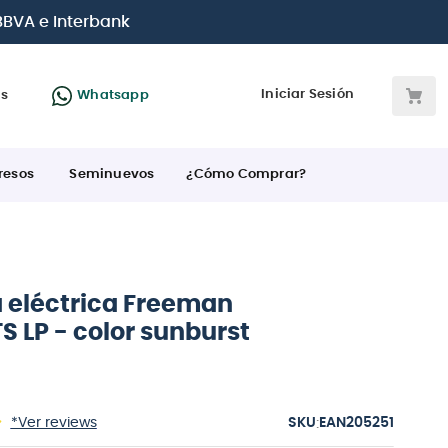
a en cuotas
desde 0% de interés
con todas las tarjetas d
Iniciar Sesión
as
Whatsapp
resos
Seminuevos
¿Cómo Comprar?
a eléctrica Freeman
 LP - color sunburst
:
*Ver reviews
EAN205251