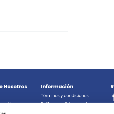
También te puede interesar
G&L
 GUITARRA ELECTRICA JET
LEGACY GUITARRA ELECTRIC
 G&L
RWN G&L
ies