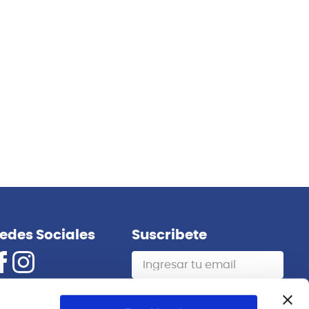
G&L
A COPPER
ASAT CLASSIC ALNICO GUITARRA
ELECTRICA COPPER RWN G&L