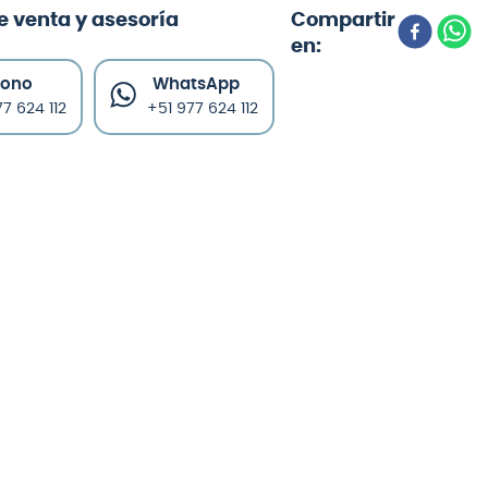
e venta y asesoría
fono
WhatsApp
7 624 112
+51 977 624 112