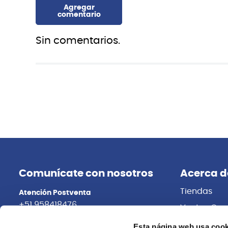
Sin comentarios.
Ibanez
G&L
AR420 VLS GUITARRA ELECTRICA IBANEZ
LEGACY HSS
BLACK RWN
S/
2,599.00
17%
Esta página web usa cook