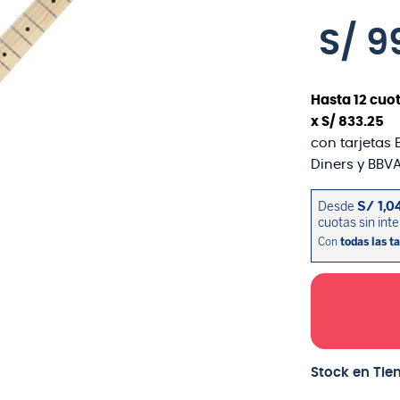
S/
9
Hasta
12
cuot
x
S/
833
.
25
con tarjetas 
Diners y BBVA
Stock en Tie