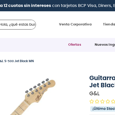
| Paga en cuotas
desde 0% de interés
con todas las t
 ¿qué estas buscando?
Venta Corporativa
Tiend
Ofertas
Nuevos Ing
 G&L S-500 Jet Black MN
Guitarr
Jet Bla
G&L
¡Último Stoc