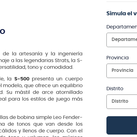
Simula el 
Departamen
TO
Departam
e la artesanía y la ingeniería
Provincia
je a las legendarias Strats, la S-
rsatilidad, tono y comodidad.
Provincia
le, la
S-500
presenta un cuerpo
 modelo, que ofrece un equilibrio
Distrito
. Su mástil de arce atornillado
al para los estilos de juego más
Distrito
llas de bobina simple Leo Fender-
ma de tonos que van desde los
 cálidos y llenos de cuerpo. Con el