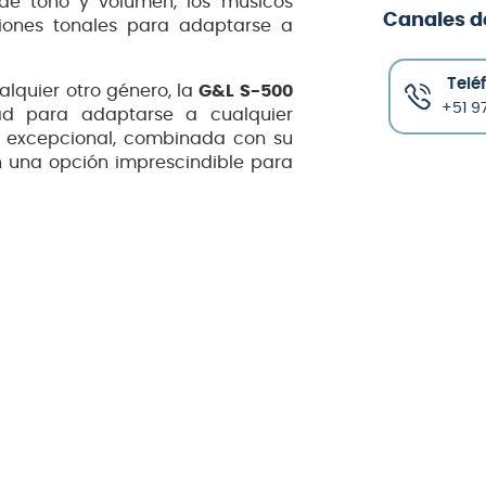
l de tono y volumen, los músicos
Canales d
iones tonales para adaptarse a
Telé
alquier otro género, la
G&L S-500
+51 97
ad para adaptarse a cualquier
ón excepcional, combinada con su
en una opción imprescindible para