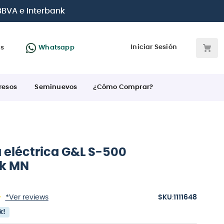
arjetas de crédito
Iniciar Sesión
as
Whatsapp
resos
Seminuevos
¿Cómo Comprar?
a eléctrica G&L S-500
ck MN
:
*Ver reviews
1111648
k!