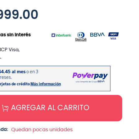
999
.
00
as sin interés
BCP Visa,
.
AGREGAR AL CARRITO
nda:
Quedan pocas unidades