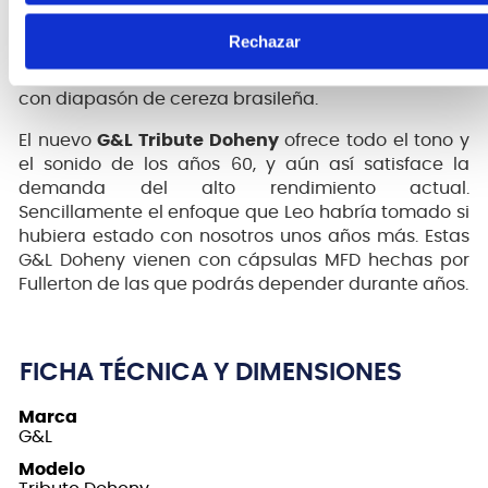
Unido a un mástil Bolt-on de Hard-rock Maple, este
material garantiza ese chasquido inconfundible, lo
Rechazar
que permite que las notas realmente se corten en
una mezcla. Ésta Tribute Doheny está disponible
con diapasón de cereza brasileña.
El nuevo
G&L Tribute Doheny
ofrece todo el tono y
el sonido de los años 60, y aún así satisface la
demanda del alto rendimiento actual.
Sencillamente el enfoque que Leo habría tomado si
hubiera estado con nosotros unos años más. Estas
G&L Doheny vienen con cápsulas MFD hechas por
Fullerton de las que podrás depender durante años.
FICHA TÉCNICA Y DIMENSIONES
Marca
G&L
Modelo