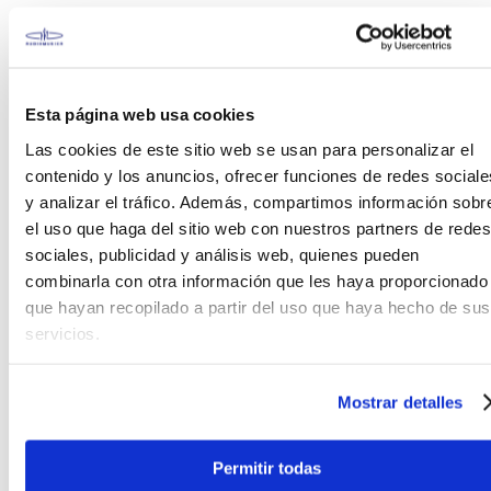
G&L
es el legado final del legendario constructor de
guitarras Leo Fender. Creador de tantos
instrumentos icónicos, Leo continuó reelaborando
Esta página web usa cookies
estos diseños cuando fundó G&L en 1979.
Las cookies de este sitio web se usan para personalizar el
El modelo
Doheny
es relativamente fiel al diseño
contenido y los anuncios, ofrecer funciones de redes sociale
original de cuello atornillado, pero con el beneficio
y analizar el tráfico. Además, compartimos información sobr
adicional de cápsulas de mayor salida y un
el uso que haga del sitio web con nuestros partners de redes
sistema de puente de vibrato más estable.
sociales, publicidad y análisis web, quienes pueden
combinarla con otra información que les haya proporcionado
Con un ligero cuerpo de Basswood (Tilo), el Doheny
que hayan recopilado a partir del uso que haya hecho de sus
es similar a muchos de sus homólogos en la gama
Tribute cuando se trata de su construcción. El
servicios.
Basswood puede ser considerado como una
madera "barata" para algunos, pero en realidad es
Mostrar detalles
una
opción preferida para muchos guitarristas
,
que aprecian su peso tolerante y sus cualidades
tonales equilibradas.
Permitir todas