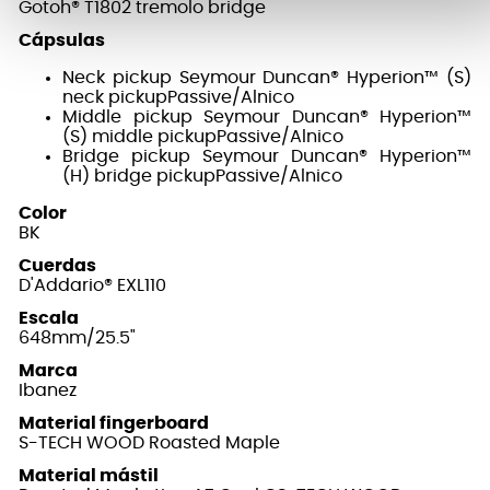
Gotoh® T1802 tremolo bridge
Cápsulas
Neck pickup Seymour Duncan® Hyperion™ (S)
neck pickupPassive/Alnico
Middle pickup
Seymour Duncan® Hyperion™
(S) middle pickup
Passive/Alnico
Bridge pickup
Seymour Duncan® Hyperion™
(H) bridge pickup
Passive/Alnico
Color
BK
Cuerdas
D'Addario® EXL110
Escala
648mm/25.5"
Marca
Ibanez
Material fingerboard
S-TECH WOOD Roasted Maple
Material mástil