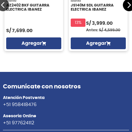
Ibanez
Ibanez
AZ2402 BKF GUITARRA
JS140M SDL GUITARRA
ELECTRICA IBANEZ
ELECTRICA IBANEZ
13%
S/
3,999.00
S/
7,699.00
Antes:
S/
4,599.00
Agregar
Agregar
Comunícate con nosotros
Atención Postventa
+51 958418476
Asesoría Online
+51 977624112