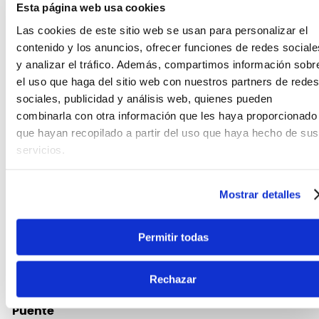
Esta página web usa cookies
Las cookies de este sitio web se usan para personalizar el
contenido y los anuncios, ofrecer funciones de redes sociale
y analizar el tráfico. Además, compartimos información sobr
el uso que haga del sitio web con nuestros partners de redes
sociales, publicidad y análisis web, quienes pueden
combinarla con otra información que les haya proporcionado
El
AZ2204B
emplea un sistema de conmutación
que hayan recopilado a partir del uso que haya hecho de sus
dyna-MIX9 con una palanca de "Alter switch" que
servicios.
permite al usuario acceder a nueve tonos distintos.
El interruptor Alter permite al músico acceder a dos
modos con las bobinas individuales conectadas en
Mostrar detalles
serie creando un tono similar a un segundo
humbucker.
Permitir todas
Rechazar
FICHA TÉCNICA Y DIMENSIONES
Puente