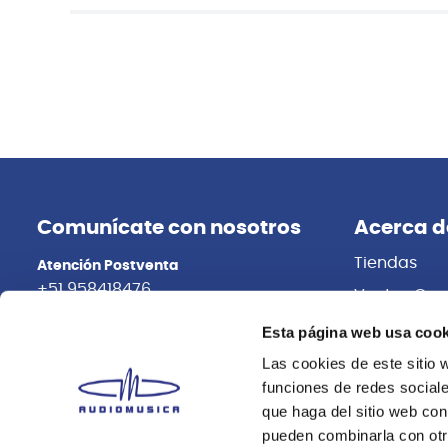
Comunícate con nosotros
Acerca d
Tiendas
Atención Postventa
+51 958418476
Ventas Cor
Distribuidor
Asesoría Online
Esta página web usa cook
+51 977624112
Trabaja con
Las cookies de este sitio 
funciones de redes sociale
que haga del sitio web con
pueden combinarla con otr