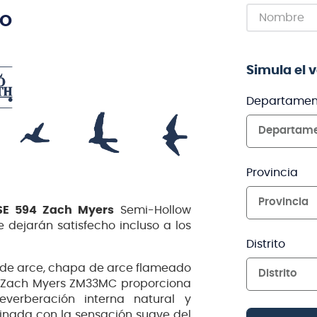
TO
Simula el 
Departamen
Departam
Provincia
Provincia
SE 594 Zach Myers
Semi-Hollow
dejarán satisfecho incluso a los
Distrito
 de arce, chapa de arce flameado
Distrito
94 Zach Myers ZM33MC proporciona
erberación interna natural y
inada con la sensación suave del