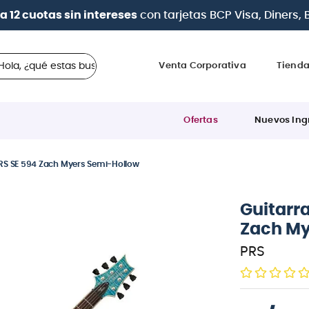
a 12 cuotas sin intereses
con tarjetas
BCP Visa, Diners,
 ¿qué estas buscando?
Venta Corporativa
Tiend
Ofertas
Nuevos Ing
 PRS SE 594 Zach Myers Semi-Hollow
Guitarra
Zach My
PRS