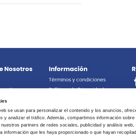
e Nosotros
Información
R
Términos y condiciones
porativas
Políticas de Privacidad
es
Certificado de Garantía
ies
 Nosotros
Cambios y Devoluciones
web se usan para personalizar el contenido y los anuncios, ofrec
s y analizar el tráfico. Además, compartimos información sobre 
Centro de información
 nuestros partners de redes sociales, publicidad y análisis web,
Libro de
a información que les haya proporcionado o que hayan recopilado
Reclamaciones