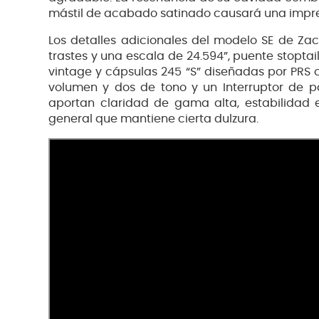
mástil de acabado satinado causará una impre
Los detalles adicionales del modelo SE de Zac
trastes y una escala de 24.594”, puente stoptail 
vintage y cápsulas 245 “S” diseñadas por PRS
volumen y dos de tono y un Interruptor de p
aportan claridad de gama alta, estabilidad 
general que mantiene cierta dulzura.