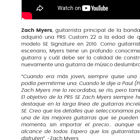
Zach Myers
, guitarrista principal de la band
adquirió una PRS Custom 22 a la edad de q
modelo SE Signature en 2010. Como guitarri
escenario, Myers tiene un profundo conocim
guitarra y cuál debe ser la calidad de constr
nuevamente una guitarra de músico deslumbran
“
Cuando era más joven, siempre quise una gu
podía permitirme una. Cuando le dije a Paul (
Zach Myers me lo recordaba, se río, pero ta
El objetivo de la PRS SE Zach Myers siempre h
destaque en la larga línea de guitarras increí
SE. Creo que los detalles que seleccionamos pa
una de las mejores guitarras que se pueden
momento, sin importar el precio... aunque e
alcance de todos. Espero que los guitarristas 
disfruten
”. -Zach Myers