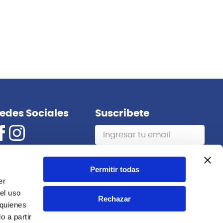
edes Sociales
Suscribete
Suscribirme
Permitir todas
er
el uso
Rechazar
 quienes
 a partir