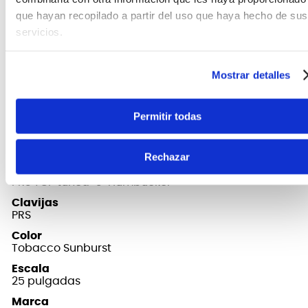
que hayan recopilado a partir del uso que haya hecho de sus
Con un rango sónico y una confiabilidad sólida
servicios.
como una roca, la
PRS SE Standard 24-08
lo
mantendrá tocando sin compromiso.
Mostrar detalles
FICHA TÉCNICA Y DIMENSIONES
Permitir todas
Puente
PRS Molded Tremolo
Rechazar
Cápsulas
PRS TCI-tuned "S" Humbucker
Clavijas
PRS
Color
Tobacco Sunburst
Escala
25 pulgadas
Marca