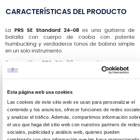
CARACTERÍSTICAS DEL PRODUCTO
La
PRS SE Standard 24-08
es una guitarra de
batalla con cuerpo de caoba con potente
humbucking y verdaderos tonos de bobina simple
en un solo instrumento.
Sus pastillas
PRS
TCI "S" se combinan con un
interruptor de palanca de 3 vías y dos interruptores
divididos de bobina de palanca mini que dividen
individualmente los humbuckers en bobinas
simples verdaderas para un total de ocho
Esta página web usa cookies
configuraciones de pastillas. Los instrumentistas
Las cookies de este sitio web se usan para personalizar el
pueden disfrutar de dos octavas completas
contenido y los anuncios, ofrecer funciones de redes sociale
gracias al diapasón de palisandro de 24 trastes y
y analizar el tráfico. Además, compartimos información sobr
una escala de 25” de longitud y al mástil de arce
el uso que haga del sitio web con nuestros partners de redes
ancho y delgado, y el trémolo moldeado patentado
por
PRS
brinda a los instrumentistas mayor
sociales, publicidad y análisis web, quienes pueden
flexibilidad y control sobre su forma de tocar.
combinarla con otra información que les haya proporcionado