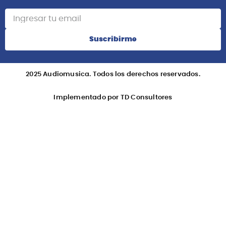
Atención Postventa
+51 958418476
Asesoría Online
+51 977624112
Acerca de Nosotros
Información
Redes Sociales
Suscribete