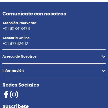
Squier
Squier
SQ CV BAR CSTM TELE LRL
AFF TELE LRL WPG OLW
BLK GUITARRA ELECTRICA
GUITARRA ELECTRICA
SQUIER
SQUIER
S/
2,899.00
S/
1,799.00
Agregar
Agregar
Comunícate con nosotros