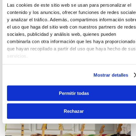
Las cookies de este sitio web se usan para personalizar el
La precisión en la afinación es crítica para
contenido y los anuncios, ofrecer funciones de redes sociale
desarrollar el oído, y este modelo cumple con
y analizar el tráfico. Además, compartimos información sobr
creces gracias a sus clavijeros sellados de
el uso que haga del sitio web con nuestros partners de redes
fundición y su puente rígido (hardtail). Este sistema
sociales, publicidad y análisis web, quienes pueden
mecánico asegura que la entonación se mantenga
firme incluso tras ataques fuertes de púa,
combinarla con otra información que les haya proporcionado
reduciendo la necesidad de ajustes constantes. Los
que hayan recopilado a partir del uso que haya hecho de sus
herrajes cromados no solo aportan una estética
servicios.
profesional, sino que ofrecen una durabilidad
superior frente al desgaste por el uso intensivo y la
humedad.
Mostrar detalles
Permitir todas
Rechazar