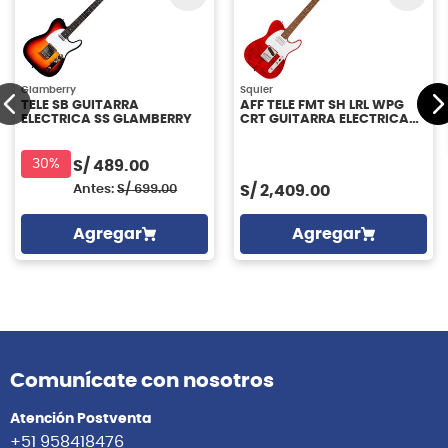
Glamberry
Squier
TELE SB GUITARRA
AFF TELE FMT SH LRL WPG
ELECTRICA SS GLAMBERRY
CRT GUITARRA ELECTRICA
SQUIER
30%
S/
489.00
Antes:
S/
699.00
S/
2,409.00
Agregar
Agregar
Comunícate con nosotros
Atención Postventa
+51 958418476