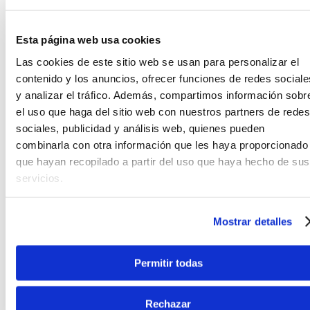
Esta página web usa cookies
Las cookies de este sitio web se usan para personalizar el
contenido y los anuncios, ofrecer funciones de redes sociale
y analizar el tráfico. Además, compartimos información sobr
PUENTE RÍGIDO DE 6 SELLETAS
el uso que haga del sitio web con nuestros partners de redes
sociales, publicidad y análisis web, quienes pueden
Un puente rígido de 6 selletas permite el ajuste
combinarla con otra información que les haya proporcionado
individual de altura y entonación de cada cuerda
que hayan recopilado a partir del uso que haya hecho de sus
para un rendimiento óptimo.
servicios.
CÁPSULAS DE BOBINA SIMPLE SQUIER
Mostrar detalles
Con sonido Fender, estas cápsulas de bobina
simple Squier producen un tono nitido y articulado
Permitir todas
para una amplia variedad de estilos musicales.
Rechazar