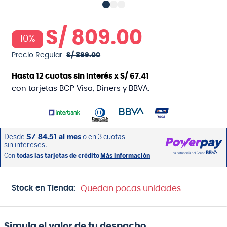
S/
809
.
00
10%
Precio Regular:
S/
899
.
00
Hasta
12
cuotas sin interés x
S/
67
.
41
con tarjetas BCP Visa, Diners y BBVA.
Stock en Tienda:
Quedan pocas unidades
Simula el valor de tu despacho