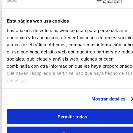
Esta página web usa cookies
Las cookies de este sitio web se usan para personalizar el
contenido y los anuncios, ofrecer funciones de redes sociale
y analizar el tráfico. Además, compartimos información sobr
el uso que haga del sitio web con nuestros partners de redes
sociales, publicidad y análisis web, quienes pueden
combinarla con otra información que les haya proporcionado
que hayan recopilado a partir del uso que haya hecho de sus
servicios.
Diapasón
Mostrar detalles
El diapasón incorpora incrustaciones e
indicadores de posición que facilitan la
orientación visual durante la ejecución,
Permitir todas
manteniendo una estética elegante y
moderna.