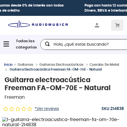
Paga con
hasta 12 cuotas sin intereses
con tarjetas
BCP Visa,
Diners, BBVA e Interbank
Hola, ¿qué estas buscando?
Guitarras
Guitarras Electroacústicas
Cuerdas De Metal
Guitarra Electroacústica Freeman FA-OM-70E - Natural
Guitarra electroacústica
Freeman FA-OM-70E - Natural
Freeman
:
*Ver reviews
214838