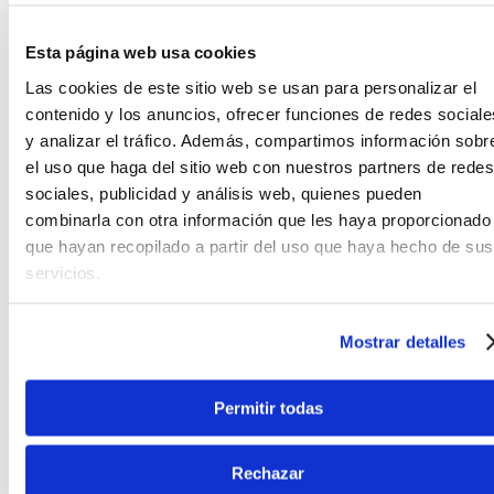
integración en mezclas de escenario o grabación
directa.
Esta página web usa cookies
Las cookies de este sitio web se usan para personalizar el
El sistema ofrece controles simples de volumen y
contenido y los anuncios, ofrecer funciones de redes sociale
tono, adecuados para ajustes rápidos sin depender
de procesamiento externo. Su comportamiento
y analizar el tráfico. Además, compartimos información sobr
tiende a ser lineal, con una representación clara del
el uso que haga del sitio web con nuestros partners de redes
ataque de las cuerdas de nylon en un instrumento
sociales, publicidad y análisis web, quienes pueden
de cuerpo reducido.
combinarla con otra información que les haya proporcionado
que hayan recopilado a partir del uso que haya hecho de sus
servicios.
Mostrar detalles
Permitir todas
Rechazar