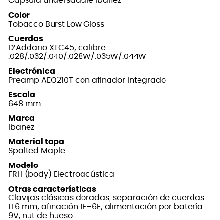
Cápsula undersaddle Ibanez
Color
Tobacco Burst Low Gloss
Cuerdas
D’Addario XTC45; calibre
.028/.032/.040/.028W/.035W/.044W
Electrónica
Preamp AEQ210T con afinador integrado
Escala
648 mm
Marca
Ibanez
Material tapa
Spalted Maple
Modelo
FRH (body) Electroacústica
Otras características
Clavijas clásicas doradas; separación de cuerdas
11.6 mm; afinación 1E–6E; alimentación por batería
9V, nut de hueso