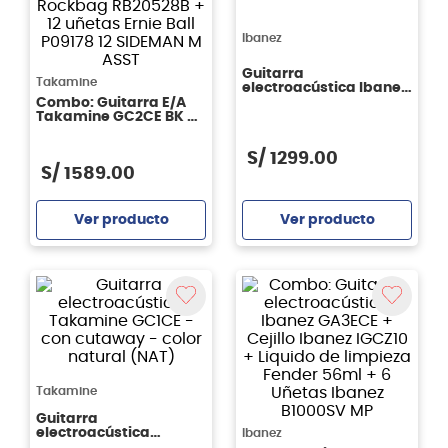
Ibanez
Guitarra
Takamine
electroacústica Ibanez
GA6CE - color amber
Combo: Guitarra E/A
high gloss (AM)
Takamine GC2CE BK +
Cuerdas D'addario
EJ52 Pro Arté + Funda
S/
1299
.
00
Rockbag RB20528B + 12
S/
1589
.
00
uñetas Ernie Ball
P09178 12 SIDEMAN M
ASST
Ver producto
Ver producto
Agregar
Agregar
Takamine
Guitarra
electroacústica
Ibanez
Takamine GC1CE - con