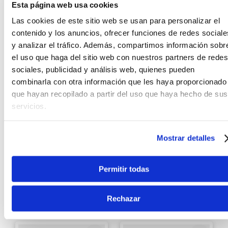
Esta página web usa cookies
Las cookies de este sitio web se usan para personalizar el
contenido y los anuncios, ofrecer funciones de redes sociale
y analizar el tráfico. Además, compartimos información sobr
el uso que haga del sitio web con nuestros partners de redes
sociales, publicidad y análisis web, quienes pueden
combinarla con otra información que les haya proporcionado
que hayan recopilado a partir del uso que haya hecho de sus
¡Último Stock!
servicios.
LTD
Vizcaya
Guitarra
Guitarra
Electroacústica Nylon
electroacústica
Mostrar detalles
LTD TL6N NT
Vizcaya FC-39CE 4/4
con cutaway - Black
S/
202
.
00
30%
S/
3559
.
00
Permitir todas
Antes:
S/
289
.
00
Sin Stock Online
Ver producto
Rechazar
Agregar