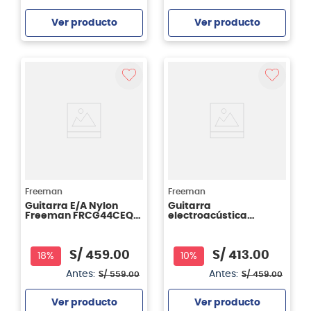
Ver producto
Ver producto
Agregar
Agregar
Freeman
Freeman
Guitarra E/A Nylon
Guitarra
Freeman FRCG44CEQ
electroacústica
SB
Freeman FRA95NCET -
cuerdas nylon - color
negro (BK)
S/
459
.
00
S/
413
.
00
18%
10%
Antes:
Antes:
S/
559
.
00
S/
459
.
00
Ver producto
Ver producto