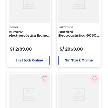
Ibanez
Takamine
Guitarra
Guitarra
electroacústica Ibanez
Electroacústica GC6CE
FRH10N - Natural Flat
Color Negro
S/
2199
.
00
S/
2059
.
00
Sin Stock Online
Sin Stock Online