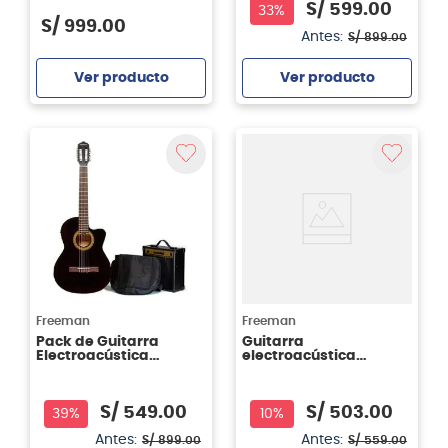
S/
599
.
00
33%
S/
999
.
00
Antes:
S/
899
.
00
Ver producto
Ver producto
Agregar
Agregar
Freeman
Freeman
Pack de Guitarra
Guitarra
Electroacústica
electroacústica
Freeman FR-CG44CEQ
Freeman FRCG44CEQ -
- Negra
color negro (BK)
S/
549
.
00
S/
503
.
00
39%
10%
Antes:
Antes:
S/
899
.
00
S/
559
.
00