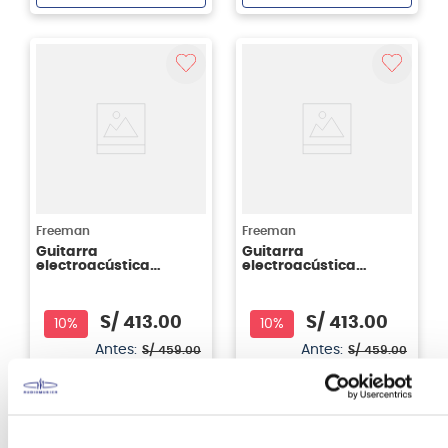
Agregar
Agregar
Freeman
Freeman
Guitarra
Guitarra
electroacústica
electroacústica
Freeman FRA95NCET -
Freeman FRA95NCET -
cuerdas nylon - color
cuerdas nylon - color
natural
sunburst (SB)
S/
413
.
00
S/
413
.
00
10%
10%
Antes:
Antes:
S/
459
.
00
S/
459
.
00
Ver producto
Ver producto
Agregar
Agregar