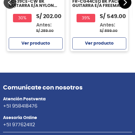
FC-39CE-CW BK
FR-CG44CEQ BK PACK
GUITARRA E/A NYLON
GUITARRA E/A FREEMAN
W/BAG VIZCAYA
S/
202.00
S/
549.00
30%
39%
Antes:
Antes:
S/
289.00
S/
899.00
Ver producto
Ver producto
Comunícate con nosotros
Atención Postventa
+51 958418476
Asesoría Online
+51 977624112