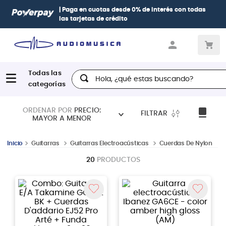
Paga con
hasta 12 cuotas sin intereses
con tarjetas
BCP Visa,
Diners, BBVA e Interbank
Hola, ¿qué estas buscando?
ORDENAR POR
PRECIO:
FILTRAR
MAYOR A MENOR
Guitarras
Guitarras Electroacústicas
Cuerdas De Nylon
20
PRODUCTOS