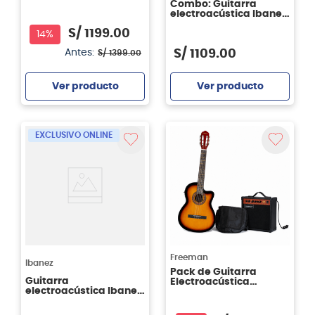
Combo: Guitarra
cutaway - color
electroacústica Ibanez
natural (NAT)
GA3ECE + Cejillo Ibanez
S/
1199
.
00
IGCZ10 + Liquido de
14%
limpieza Fender 56ml +
S/
1109
.
00
Antes:
6 Uñetas Ibanez
S/
1399
.
00
B1000SV MP
Ver producto
Ver producto
Agregar
Agregar
EXCLUSIVO ONLINE
Freeman
Ibanez
Pack de Guitarra
Guitarra
Electroacústica
electroacústica Ibanez
Freeman FRCG44CEQ -
GA3ECE - OAM Open
Sunburst
Pore Ambar