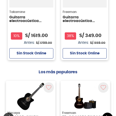
Takamine
Freeman
Guitarra
Guitarra
electroacústica
electroacústica
Takamine GC5CE -
Freeman FRCG44CEQ -
Natural
color natural (NT)
S/
1619
.
00
S/
349
.
00
10%
38%
Antes:
Antes:
S/
1799
.
00
S/
559
.
00
Sin Stock Online
Sin Stock Online
Los más populares
Vizcaya
Freeman