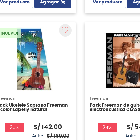
Ver producto
Ag
Ver producto
Agregar
¡NUEVO!
reeman
Freeman
ack Ukelele Soprano Freeman
Pack Freeman de guit
 color sapelly natural
electroacústica CLASS
color natural
S/
142
.
00
S/
5
25%
24%
S/
189
.
00
Antes:
Antes: