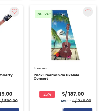
¡NUEVO!
Freeman
amberry
Pack Freeman de Ukelele
Concert
49
.
00
S/
187
.
00
25%
S/
599
.
00
S/
249
.
00
Antes: