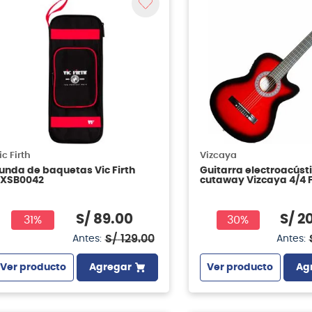
ic Firth
Vizcaya
unda de baquetas Vic Firth
Guitarra electroacúst
XSB0042
cutaway Vizcaya 4/4 
CW RBT
S/
89
.
00
S/
2
31%
30%
S/
129
.
00
Antes:
Antes:
Ver producto
Agregar
Ver producto
Ag