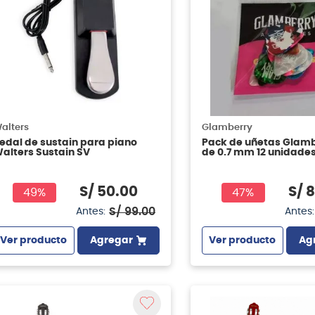
alters
Glamberry
edal de sustain para piano
Pack de uñetas Glam
alters Sustain SV
de 0.7 mm 12 unidade
S/
50
.
00
S/
8
49%
47%
S/
99
.
00
Antes:
Antes:
Ver producto
Agregar
Ver producto
Ag