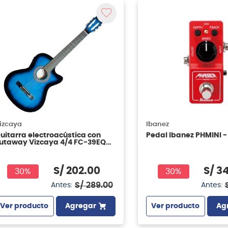
izcaya
Ibanez
uitarra electroacústica con
Pedal Ibanez PHMINI -
utaway Vizcaya 4/4 FC-39EQ
W BBT
S/
202
.
00
S/
3
30%
30%
S/
289
.
00
Antes:
Antes:
Ver producto
Agregar
Ver producto
Ag