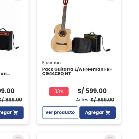
Freeman
Pack Guitarra E/A Freeman FR-
man
CG44CEQ NT
t
99
.
00
S/
599
.
00
33%
S/
899
.
00
S/
899
.
00
Antes:
regar
Ver producto
Agregar