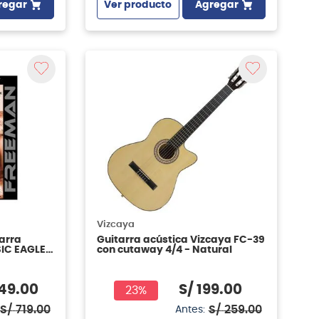
regar
Ver producto
Agregar
Vizcaya
arra
Guitarra acústica Vizcaya FC-39
IC EAGLE -
con cutaway 4/4 - Natural
49
.
00
S/
199
.
00
23%
S/
719
.
00
S/
259
.
00
Antes: