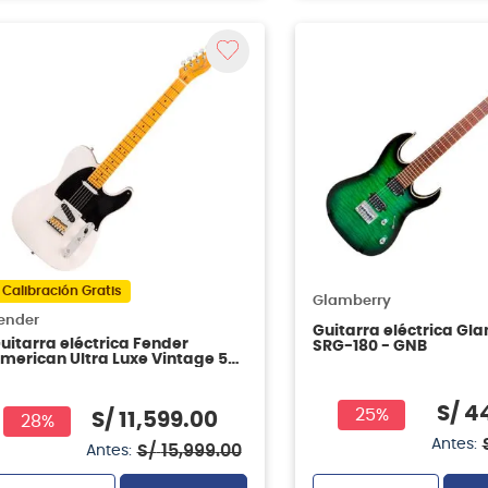
Calibración Gratis
Glamberry
ender
Guitarra eléctrica Gl
uitarra eléctrica Fender
SRG-180 - GNB
merican Ultra Luxe Vintage 50s
elecaster - White Blonde
S/
4
25%
S/
11
,
599
.
00
28%
Antes:
S/
15
,
999
.
00
Antes: