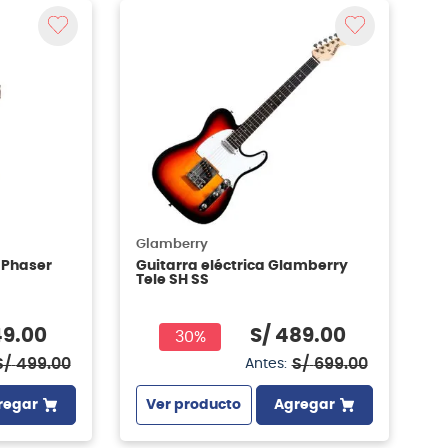
Glamberry
 Phaser
Guitarra eléctrica Glamberry
Tele SH SS
49
.
00
S/
489
.
00
30%
S/
499
.
00
S/
699
.
00
Antes:
regar
Ver producto
Agregar