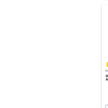
F
G
A
T