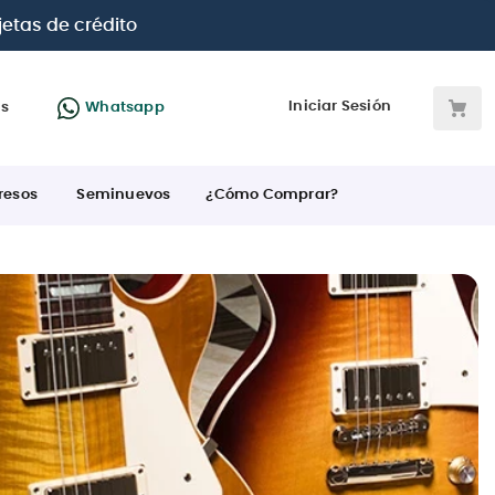
 BBVA e Interbank
Iniciar Sesión
as
Whatsapp
resos
Seminuevos
¿Cómo Comprar?