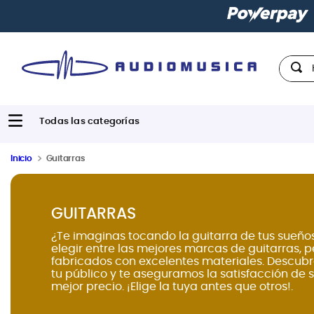
Paga con
hast
Hola,
Inicio
Guitarras
GUITARRAS
¿Te imaginas tocando la guitarra de tus sueño
elegir entre las mejores marcas de guitarras, 
fabricados con excelentes materiales. Descubr
tu público y te aseguramos la satisfacción de s
mejor precio. ¡Elige la tuya antes que otros!.