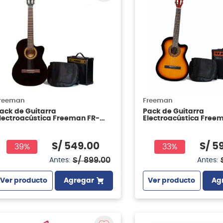
reeman
Freeman
ack de Guitarra
Pack de Guitarra
lectroacústica Freeman FR-
Electroacústica Free
G44CEQ - Negra
FRCG44CEQ - Sunburs
S/
549
.
00
S/
5
39%
33%
S/
899
.
00
Antes:
Antes:
Ver producto
Agregar
Ver producto
Ag