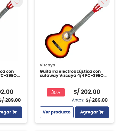
Vizcaya
ica con
Guitarra electroacústica con
FC-39EQ
cutaway Vizcaya 4/4 FC-39EQ
CW SB
02
.
00
S/
202
.
00
30%
S/
289
.
00
S/
289
.
00
Antes:
regar
Ver producto
Agregar