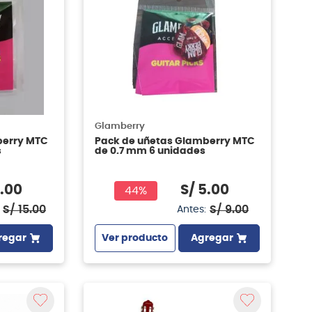
Glamberry
berry MTC
Pack de uñetas Glamberry MTC
s
de 0.7 mm 6 unidades
.
00
S/
5
.
00
44%
S/
15
.
00
S/
9
.
00
Antes:
regar
Ver producto
Agregar