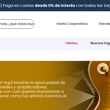
a 12 cuotas sin intereses
con tarjetas
BCP Visa, Diners,
 ¿qué estas buscando?
Venta Corporativa
Tiend
Ofertas
Nuevos Ing
s? Aquí tendrás la oportunidad de
pedales y amplificadores,
e con cual quieres impresionar a
onar como tus artistas favoritos al