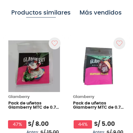
Productos similares
Más vendidos
Glamberry
Glamberry
Pack de uñetas
Pack de uñetas
Glamberry MTC de 0.7
Glamberry MTC de 0.7
mm 12 unidades
mm 6 unidades
S/
8
.
00
S/
5
.
00
47%
44%
S/
15
.
00
S/
9
.
00
Antes:
Antes: