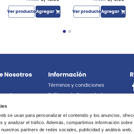
Ver producto
Agregar
Ver producto
Agregar
e Nosotros
Información
R
Términos y condiciones
porativas
Políticas de Privacidad
es
Certificado de Garantía
ies
 Nosotros
Cambios y Devoluciones
web se usan para personalizar el contenido y los anuncios, ofrec
s y analizar el tráfico. Además, compartimos información sobre 
Centro de información
 nuestros partners de redes sociales, publicidad y análisis web,
Libro de