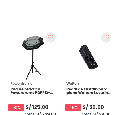
Powerdrums
Walters
Pad de práctica
Pedal de sustain para
Powerdrums PDPR12-
piano Walters Sustain
PRSTAND FIRE
SV
S/
125
.
00
S/
50
.
00
50%
49%
S/
249
.
00
S/
99
.
00
Antes:
Antes: