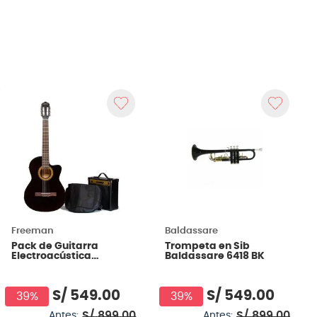
Freeman
Baldassare
Pack de Guitarra
Trompeta en Sib
Electroacústica
Baldassare 6418 BK
Freeman FR-CG44CEQ
- Negra
S/
549
.
00
S/
549
.
00
39%
39%
S/
899
.
00
S/
899
.
00
Antes:
Antes: