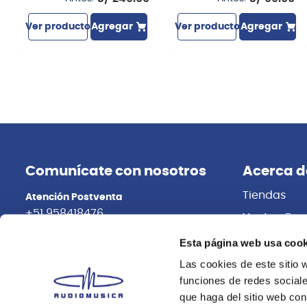
Ver producto
Agregar
Ver producto
Agregar
Comunícate con nosotros
Acerca d
Tiendas
Atención Postventa
+51 958418476
Ventas Cor
Distribuidor
Asesoría Online
Esta página web usa cook
+51 977624112
Trabaja con
Las cookies de este sitio 
funciones de redes sociale
que haga del sitio web con