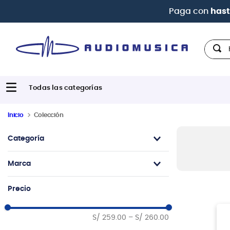
Paga con
hast
Hola,
Inicio
Colección
Categoría
Amplificadores
Marca
Pedales y Efectos
Cables y Conectores
Boss
Precio
S/ 259.00
–
S/ 260.00