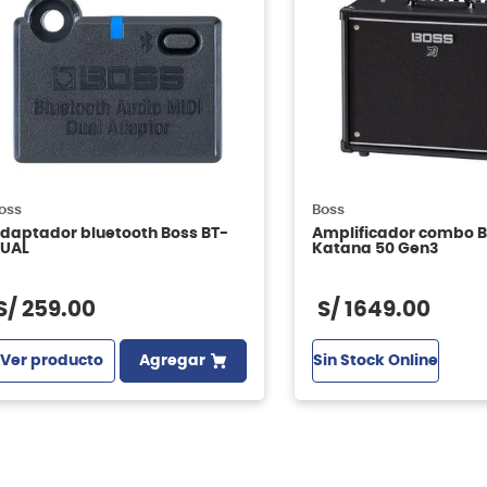
oss
Boss
daptador bluetooth Boss BT-
Amplificador combo 
UAL
Katana 50 Gen3
S/
259
.
00
S/
1649
.
00
Ver producto
Agregar
Sin Stock Online