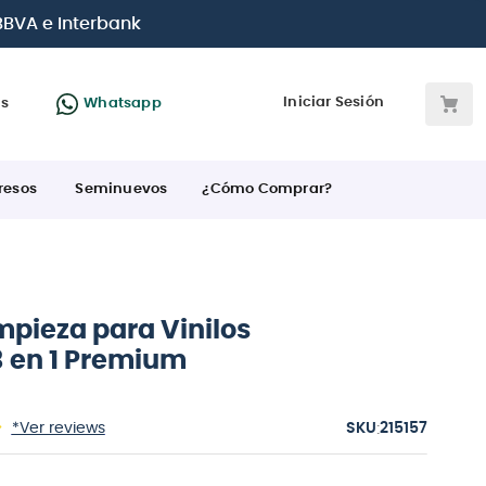
jetas de crédito
Iniciar Sesión
as
Whatsapp
resos
Seminuevos
¿Cómo Comprar?
impieza para Vinilos
3 en 1 Premium
:
*Ver reviews
215157