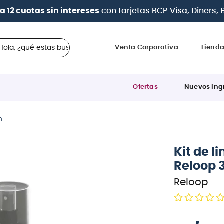
| Paga en cuotas
desde 0% de interés
con todas las tar
 ¿qué estas buscando?
Venta Corporativa
Tiend
Ofertas
Nuevos Ing
m
Kit de l
Reloop 
Reloop