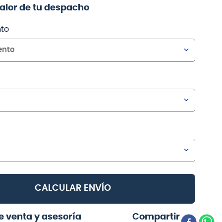
valor de tu despacho
to
ento
CALCULAR ENVÍO
e venta y asesoría