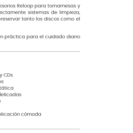
cesorios Reloop para tornamesas y
fectamente sistemas de limpieza,
reservar tanto los discos como el
n práctica para el cuidado diario
 y CDs
os
tática
delicadas
e
aplicación cómoda