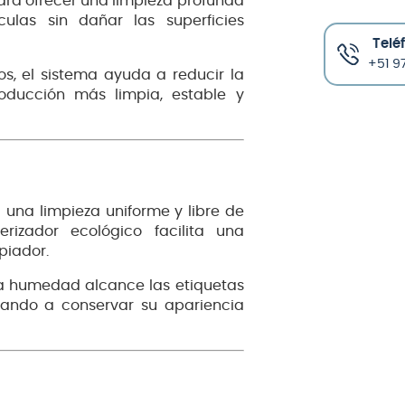
para ofrecer una limpieza profunda
culas sin dañar las superficies
Telé
+51 97
s, el sistema ayuda a reducir la
roducción más limpia, estable y
 una limpieza uniforme y libre de
rizador ecológico facilita una
piador.
 la humedad alcance las etiquetas
udando a conservar su apariencia