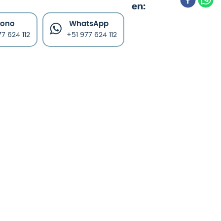
fono
WhatsApp
7 624 112
+51 977 624 112