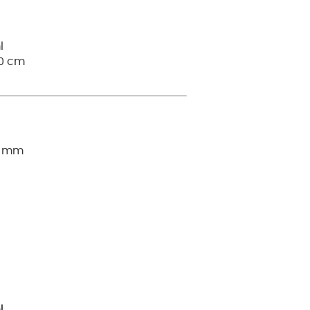
l
30 cm
6 mm