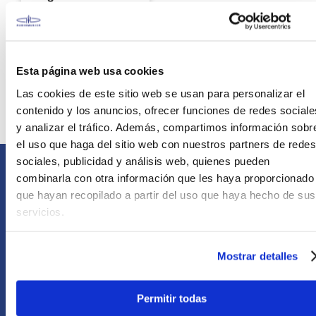
Korg PA300
S/
3299
.
00
Esta página web usa cookies
Sin Stock Online
Las cookies de este sitio web se usan para personalizar el
contenido y los anuncios, ofrecer funciones de redes sociale
y analizar el tráfico. Además, compartimos información sobr
el uso que haga del sitio web con nuestros partners de redes
sociales, publicidad y análisis web, quienes pueden
combinarla con otra información que les haya proporcionado
Comunícate con nosotros
que hayan recopilado a partir del uso que haya hecho de sus
Atención Postventa
servicios.
+51 958418476
Asesoría Online
Mostrar detalles
+51 977624112
Permitir todas
Acerca de Nosotros