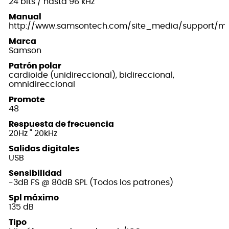
24 bits / hasta 96 kHz
Manual
http://www.samsontech.com/site_media/support/ma
Marca
Samson
Patrón polar
cardioide (unidireccional), bidireccional,
omnidireccional
Promote
48
Respuesta de frecuencia
20Hz " 20kHz
Salidas digitales
USB
Sensibilidad
-3dB FS @ 80dB SPL (Todos los patrones)
Spl máximo
135 dB
Tipo