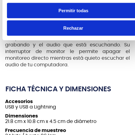
Permitir todas
3, 2, 1 ... Cero latencia
Con monitoreo directo de
latencia cero
desde su
Rechazar
conector para auriculares de 1/8 "(3.5 mm), Satellite
no produce demora entre el audio que está
grabando y el audio que está escuchando. Su
interruptor de monitor le permite apagar el
monitoreo directo mientras está quieto escuchar el
audio de tu computadora.
FICHA TÉCNICA Y DIMENSIONES
Accesorios
USB y USB a Lightning
Dimensiones
21.8 cm x 10.8 cm x 4.5 cm de diámetro
Frecuencia de muestreo