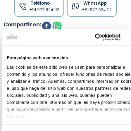
Teléfono
WhatsApp
+51 977 624 112
+51 977 624 112
CARACTERÍSTICAS DEL PRODUCTO
Esta página web usa cookies
Las cookies de este sitio web se usan para personalizar el
contenido y los anuncios, ofrecer funciones de redes sociale
Mochila Avatar para pad de percusión
y analizar el tráfico. Además, compartimos información sobr
PD705
el uso que haga del sitio web con nuestros partners de redes
Mochila negra diseñada para pad de percusión
sociales, publicidad y análisis web, quienes pueden
Avatar PD705
. Con bolsillos exteriores para guardar
combinarla con otra información que les haya proporcionado
baquetas, libros de música u otros accesorios.
que hayan recopilado a partir del uso que haya hecho de sus
Manilla de transporte superior y correas para los
servicios.
hombros para un transporte cómodo y sencillo.