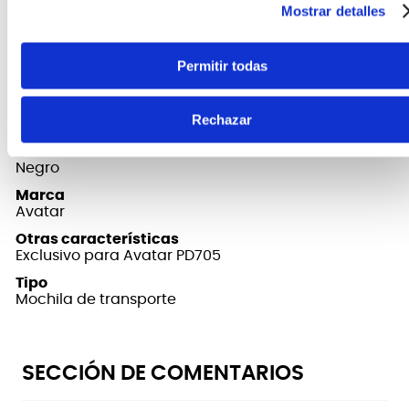
Protege tu pad de percusión mientras estás en
Mostrar detalles
movimiento o mantienelo alejado del polvo
cuando no esté en uso.
Permitir todas
FICHA TÉCNICA Y DIMENSIONES
Rechazar
Color
Negro
Marca
Avatar
Otras características
Exclusivo para Avatar PD705
Tipo
Mochila de transporte