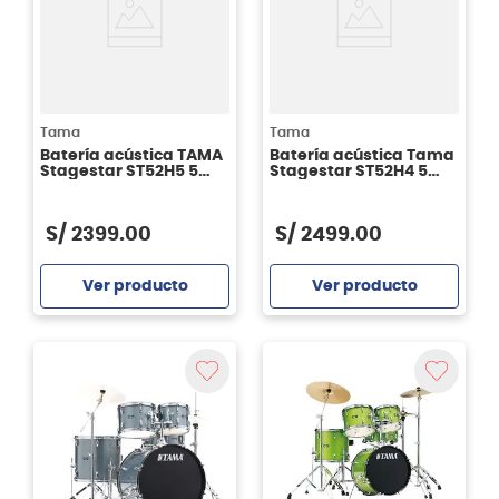
Tama
Tama
Batería acústica TAMA
Batería acústica Tama
Stagestar ST52H5 5
Stagestar ST52H4 5
piezas - Candy Red
piezas -Black Night
Sparkle
Sparkle
S/
2399
.
00
S/
2499
.
00
Ver producto
Ver producto
Agregar
Agregar