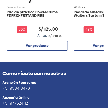
Powerdrums
Walters
Pad de práctica Powerdrums
Pedal de sustain p
PDPR12-PRSTAND FIRE
Walters Sustain SV
S/
125
.
00
S
50%
49%
Antes:
An
S/
249
.
00
Ver producto
Ver prod
Agregar
Agrega
Comunícate con nosotros
Atención Postventa
+51 958418476
Asesoría Online
+51 977624112