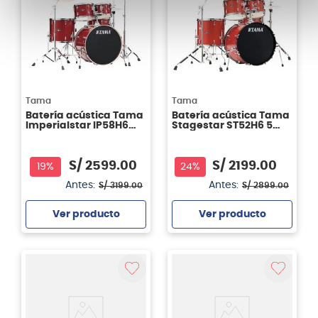
Tama
Tama
Batería acústica Tama
Batería acústica Tama
Imperialstar IP58H6W
Stagestar ST52H6 5
-Burnt Red Mist
piezas Candy Red
Sparkle
S/
2599
.
00
S/
2199
.
00
19%
24%
Antes:
Antes:
S/
3199
.
00
S/
2899
.
00
Ver producto
Ver producto
Agregar
Agregar