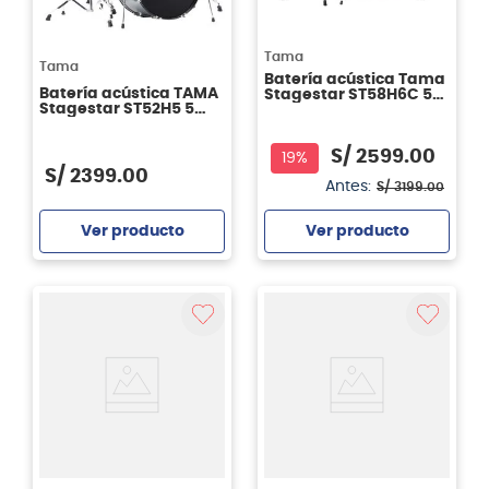
Tama
Tama
Batería acústica Tama
Batería acústica TAMA
Stagestar ST58H6C 5
Stagestar ST52H5 5
piezas LGS
piezas - Sea Blue Mist
S/
2599
.
00
19%
S/
2399
.
00
Antes:
S/
3199
.
00
Ver producto
Ver producto
Agregar
Agregar