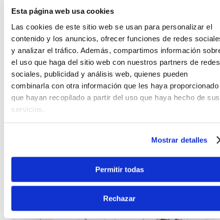
Agregar
Agregar
Esta página web usa cookies
¡NUEVO!
¡NUEVO!
Las cookies de este sitio web se usan para personalizar el
contenido y los anuncios, ofrecer funciones de redes sociale
y analizar el tráfico. Además, compartimos información sobr
el uso que haga del sitio web con nuestros partners de redes
sociales, publicidad y análisis web, quienes pueden
combinarla con otra información que les haya proporcionado
que hayan recopilado a partir del uso que haya hecho de sus
Tama
Tama
servicios.
Batería acústica Tama
Batería acústica TAMA
Stagestar ST50H6C 5
Stagestar ST52H6C 6
piezas CSS
piezas - SEM
Mostrar detalles
S/
2899
.
00
S/
2899
.
00
Permitir todas
Ver producto
Ver producto
Agregar
Agregar
Rechazar