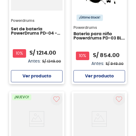
¡Último Stock!
Powerdrums
Powerdrums
Set de batería
PowerDrums PD-04 -
Batería para niño
Blue
Powerdrums PD-03 BL -
azul
S/
1214
.
00
10%
S/
854
.
00
10%
Antes:
S/
1349
.
00
Antes:
S/
949
.
00
Ver producto
Ver producto
Agregar
Agregar
¡NUEVO!