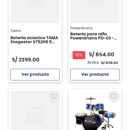
Powerdrums
Tama
Batería para niño
Batería acústica TAMA
Powerdrums PD-03 -
Stagestar ST52H5 5
color rojo oscuro
piezas - Lime Green
Sparkle
S/
854
.
00
10%
S/
2399
.
00
Antes:
S/
949
.
00
Ver producto
Ver producto
Agregar
Agregar