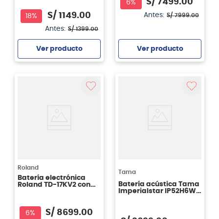
S/
7499
.
00
6%
S/
1149
.
00
Antes:
S/
7999
.
00
18%
Antes:
S/
1399
.
00
Ver producto
Ver producto
Agregar
Agregar
Roland
Tama
Batería electrónica
Batería acústica Tama
Roland TD-17KV2 con
Imperialstar IP52H6W -
Stand MDS-COM
Hairline Black
S/
8699
.
00
6%