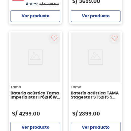
S/
3699
.
00
Antes:
S/
9299
.
00
Ver producto
Ver producto
Agregar
Agregar
Tama
Tama
Batería acústica Tama
Batería acústica TAMA
Imperialstar IP62H6W -
Stagestar ST52H5 5
Hairline Black
piezas - BNS
S/
4299
.
00
S/
2399
.
00
Ver producto
Ver producto