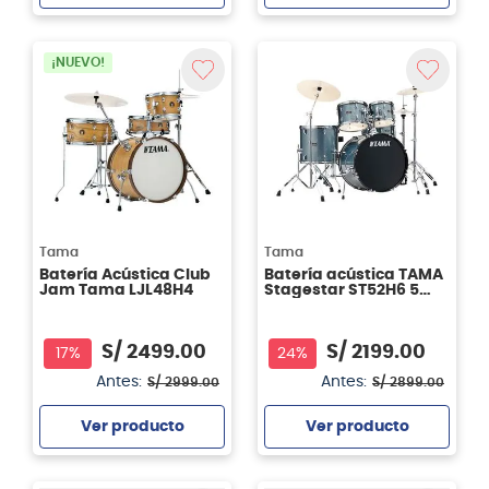
Agregar
Agregar
¡NUEVO!
Tama
Tama
Batería Acústica Club
Batería acústica TAMA
Jam Tama LJL48H4
Stagestar ST52H6 5
piezas - SEM
S/
2499
.
00
S/
2199
.
00
17%
24%
Antes:
Antes:
S/
2999
.
00
S/
2899
.
00
Ver producto
Ver producto
Agregar
Agregar