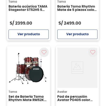
Tama
Tama
Batería acústica TAMA
Batería Tama Rhythm
Stagestar ST52H5 5
Mate de 5 piezas color
piezas - SCP
Charcoal Mist
S/
2399
.
00
S/
2499
.
00
Ver producto
Ver producto
Agregar
Agregar
Tama
Avatar
Set de Batería Tama
Pad de percusión
Rhythm Mate RM52KH4
Avatar PD405 color
- color Red Stream RDS
negro