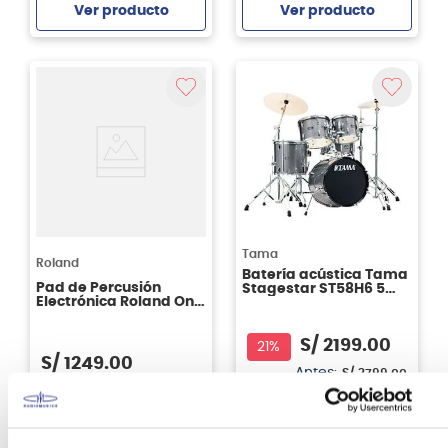
Ver producto
Ver producto
Agregar
Agregar
Tama
Roland
Batería acústica Tama
Pad de Percusión
Stagestar ST58H6 5
Electrónica Roland One
piezas CSS
SPD-1P Percussion
S/
2199
.
00
21%
S/
1249
.
00
Antes:
S/
2799
.
00
Ver producto
Ver producto