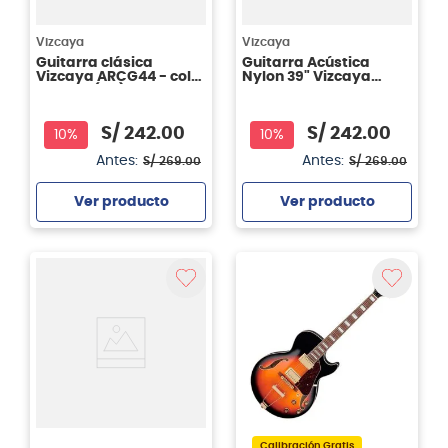
Vizcaya
Vizcaya
Guitarra clásica
Guitarra Acústica
Vizcaya ARCG44 - color
Nylon 39" Vizcaya
natural (NT)
ARCG44 Color Rojo
S/
242
.
00
S/
242
.
00
10%
10%
Antes:
Antes:
S/
269
.
00
S/
269
.
00
Ver producto
Ver producto
Agregar
Agregar
Calibración Gratis