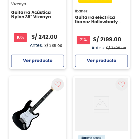
Vizcaya
Ibanez
Guitarra Acústica
Nylon 39" Vizcaya
Guitarra eléctrica
ARCG44 Color Sunburst
Ibanez Hollowbody
AG75G - Brown
Sunburts
S/
242
.
00
10%
S/
2199
.
00
21%
Antes:
S/
269
.
00
Antes:
S/
2799
.
00
Ver producto
Ver producto
Agregar
Agregar
¡Último Stock!