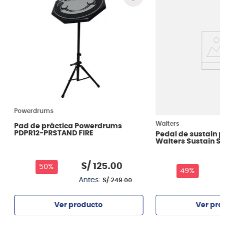
Powerdrums
Walters
Pad de práctica Powerdrums
PDPR12-PRSTAND FIRE
Pedal de sustain p
Walters Sustain SV
S/
125
.
00
50%
S
49%
Antes:
S/
249
.
00
An
Ver producto
Ver prod