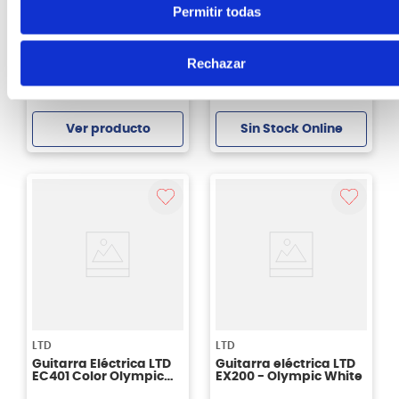
Guitarra eléctrica
Permitir todas
Guitarra
Glamberry Tele SH SS
Electroacústica GC6CE
Color Negro
Rechazar
S/
489
.
00
30%
S/
2059
.
00
Antes:
S/
699
.
00
Sin Stock Online
Ver producto
Agregar
LTD
LTD
Guitarra Eléctrica LTD
Guitarra eléctrica LTD
EC401 Color Olympic
EX200 - Olympic White
White