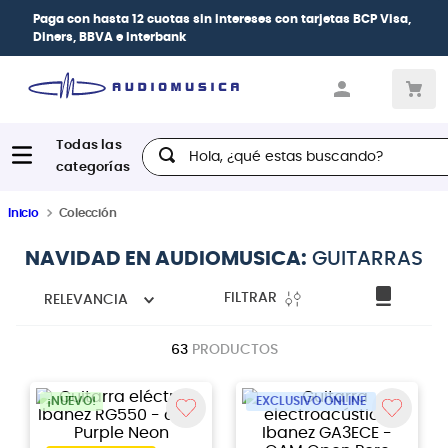
 Visa,
| Paga en cuotas
desde 0% de interés
con todas las tarj
crédito
Hola, ¿qué estas buscando?
Inicio
Colección
NAVIDAD EN AUDIOMUSICA:
GUITARRAS
FILTRAR
RELEVANCIA
63
PRODUCTOS
¡NUEVO!
EXCLUSIVO ONLINE