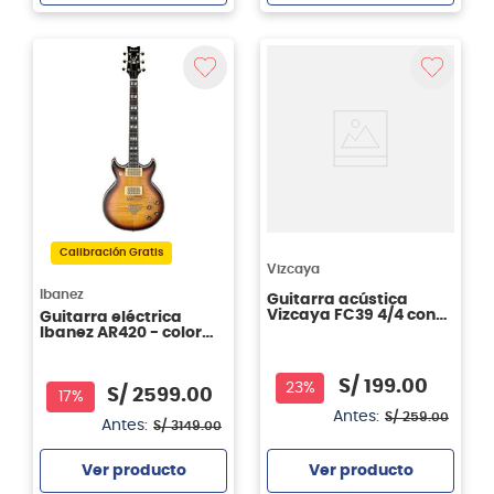
Agregar
Agregar
Calibración Gratis
Vizcaya
Ibanez
Guitarra acústica
Vizcaya FC39 4/4 con
Guitarra eléctrica
Funda - Black
Ibanez AR420 - color
VLS
S/
199
.
00
23%
S/
2599
.
00
17%
Antes:
S/
259
.
00
Antes:
S/
3149
.
00
Ver producto
Ver producto