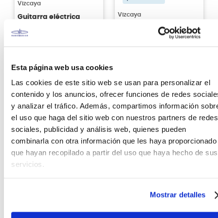
Vizcaya
Vizcaya
Guitarra eléctrica
Vizcaya FREG1003
Guitarra
Black
electroacústica
Vizcaya FC-39CE 4/4
con cutaway - Black
S/
449
.
00
10%
S/
202
.
00
30%
Esta página web usa cookies
Antes:
S/
499
.
00
Antes:
S/
289
.
00
Las cookies de este sitio web se usan para personalizar el
Ver producto
Ver producto
contenido y los anuncios, ofrecer funciones de redes sociale
y analizar el tráfico. Además, compartimos información sobr
el uso que haga del sitio web con nuestros partners de redes
Agregar
Agregar
sociales, publicidad y análisis web, quienes pueden
combinarla con otra información que les haya proporcionado
que hayan recopilado a partir del uso que haya hecho de sus
servicios.
Mostrar detalles
Glamberry
Takamine