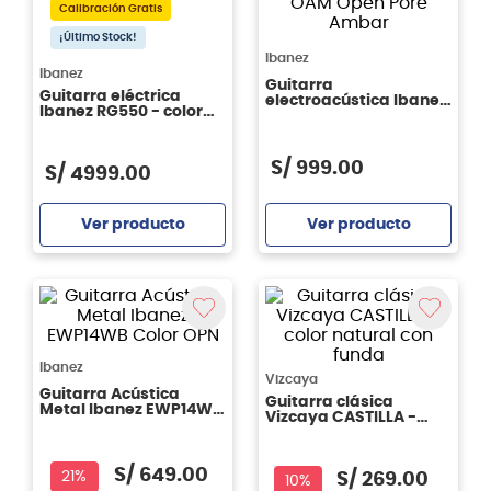
Calibración Gratis
¡Último Stock!
Ibanez
Ibanez
Guitarra
Guitarra eléctrica
electroacústica Ibanez
Ibanez RG550 - color
GA3ECE - OAM Open
Purple Neon
Pore Ambar
S/
999
.
00
S/
4999
.
00
Ver producto
Ver producto
Agregar
Agregar
Ibanez
Vizcaya
Guitarra Acústica
Guitarra clásica
Metal Ibanez EWP14WB
Vizcaya CASTILLA -
Color OPN
color natural con funda
S/
649
.
00
21%
S/
269
.
00
10%