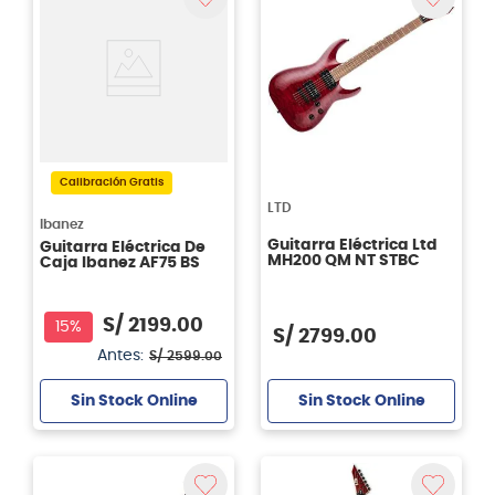
Calibración Gratis
LTD
Ibanez
Guitarra Eléctrica Ltd
Guitarra Eléctrica De
MH200 QM NT STBC
Caja Ibanez AF75 BS
S/
2199
.
00
15%
S/
2799
.
00
Antes:
S/
2599
.
00
Sin Stock Online
Sin Stock Online