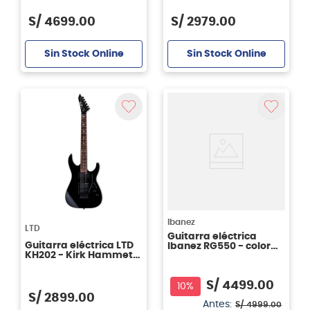
S/
4699
.
00
S/
2979
.
00
Sin Stock Online
Sin Stock Online
Ibanez
LTD
Guitarra eléctrica
Guitarra eléctrica LTD
Ibanez RG550 - color
KH202 - Kirk Hammett
Desert Sun Yellow
Signature
S/
4499
.
00
10%
S/
2899
.
00
Antes:
S/
4999
.
00