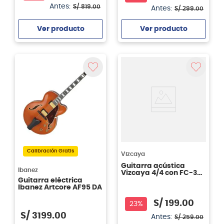
Antes:
S/
819
.
00
Antes:
S/
299
.
00
Ver producto
Ver producto
Agregar
Agregar
Calibración Gratis
Vizcaya
Guitarra acústica
Ibanez
Vizcaya 4/4 con FC-39
BBT
Guitarra eléctrica
Ibanez Artcore AF95 DA
S/
199
.
00
23%
S/
3199
.
00
Antes:
S/
259
.
00