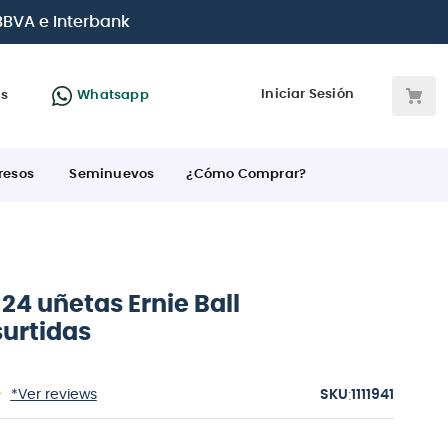
 BBVA e Interbank
Iniciar Sesión
as
Whatsapp
resos
Seminuevos
¿Cómo Comprar?
24 uñetas Ernie Ball
surtidas
:
*Ver reviews
1111941