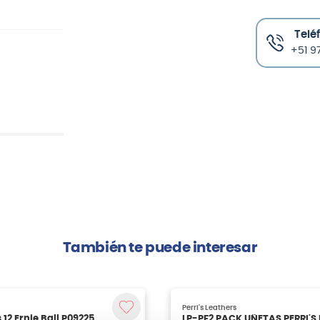
Telé
+51 97
También te puede interesar
12 Ernie Ball P09225