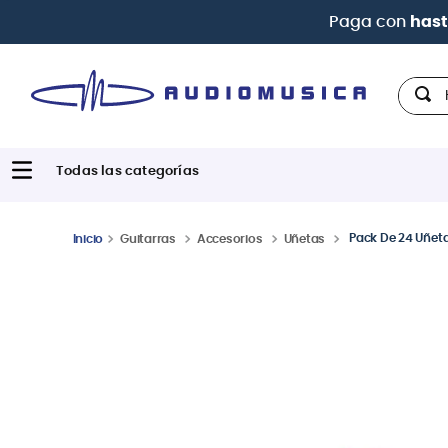
Paga con
hast
Hola,
Pack De 24 Uñeta
Guitarras
Accesorios
Uñetas