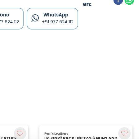
fono
WhatsApp
7 624 112
+51 977 624 112
Perri's Leathers
LP-GNR2 PACK UÑETAS 6 GUNS AND