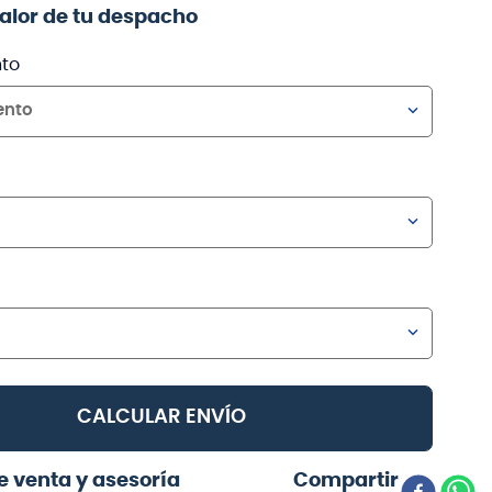
valor de tu despacho
to
ento
CALCULAR ENVÍO
e venta y asesoría