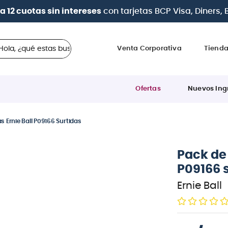
a 12 cuotas sin intereses
con tarjetas
BCP Visa, Diners,
 ¿qué estas buscando?
Venta Corporativa
Tiend
Ofertas
Nuevos Ing
s Ernie Ball P09166 Surtidas
Pack de 
P09166 
Ernie Ball