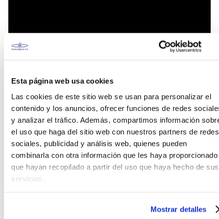
Esta página web usa cookies
Las cookies de este sitio web se usan para personalizar el
contenido y los anuncios, ofrecer funciones de redes sociale
y analizar el tráfico. Además, compartimos información sobr
el uso que haga del sitio web con nuestros partners de redes
sociales, publicidad y análisis web, quienes pueden
La característica estrella de la línea Grip Wizard es
combinarla con otra información que les haya proporcionado
su revolucionaria superficie con tecnología Sand
que hayan recopilado a partir del uso que haya hecho de sus
Grip, un patrón texturizado de arena fina adherido a
servicios.
ambas caras que ofrece propiedades
antideslizantes insuperables, impidiendo que la
uñeta se mueva o se resbale de los dedos incluso
Mostrar detalles
bajo las condiciones más extremas de sudoración