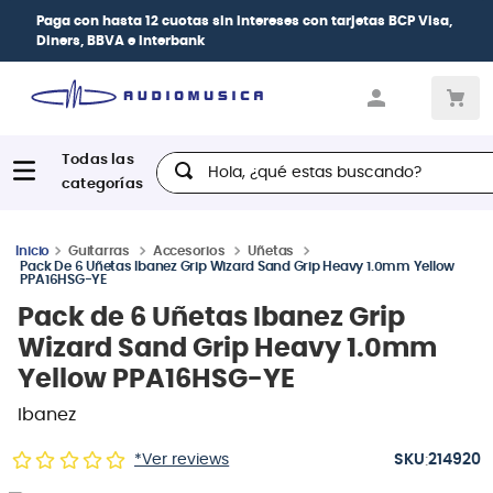
Paga con
hasta 12 cuotas sin intereses
con tarjetas
BCP Visa,
Diners, BBVA e Interbank
Hola, ¿qué estas buscando?
Guitarras
Accesorios
Uñetas
Pack De 6 Uñetas Ibanez Grip Wizard Sand Grip Heavy 1.0mm Yellow
PPA16HSG-YE
Pack de 6 Uñetas Ibanez Grip
Wizard Sand Grip Heavy 1.0mm
Yellow PPA16HSG-YE
Ibanez
:
*Ver reviews
214920