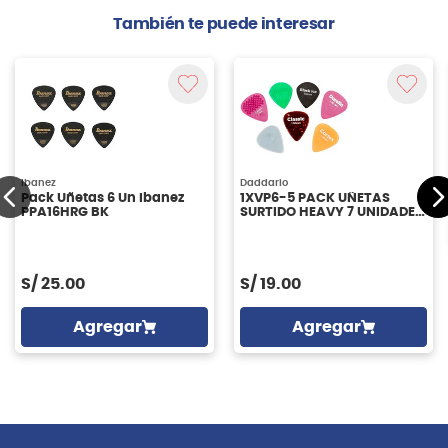
También te puede interesar
Ibanez
Daddario
Pack Uñetas 6 Un Ibanez
1XVP6-5 PACK UÑETAS
PPA16HRG BK
SURTIDO HEAVY 7 UNIDADES
DADDARIO
S/
25.00
S/
19.00
Agregar
Agregar