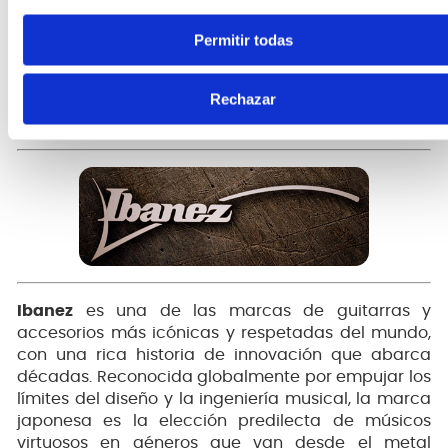
sobre el escenario. Cada pieza está fabricada con
poliacetal (Polyacetal) de alta ingeniería en un
Permitir todas
llamativo color amarillo, un material que garantiza
una durabilidad sobresaliente frente al desgaste
Rechazar
continuo por fricción y produce un tono brillante,
definido y con un ataque sumamente percusivo.
Ibanez
es una de las marcas de guitarras y
accesorios más icónicas y respetadas del mundo,
con una rica historia de innovación que abarca
décadas. Reconocida globalmente por empujar los
límites del diseño y la ingeniería musical, la marca
japonesa es la elección predilecta de músicos
virtuosos en géneros que van desde el metal