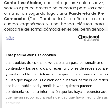
Conte Live Shaker
, que entrega un sonido suave,
sedoso y perfectamente balanceado para sostener
el ritmo; en segundo lugar, una
Pandereta de Pie
Compacta
(Foot Tambourine), diseñada con un
cuerpo ergonómico y una banda elástica para
colocarse de forma cómoda en el pie, permitiendo
añadir un acento brillante de cascabeles con las
manos libres; y finalmente, un par de
Claves de
Madera Clásicas
, perfectas para cortar a través de
la mezcla con tonos tradicionales, secos y
Esta página web usa cookies
penetrantes. Con este conjunto, percusionistas y
cantautores pueden añadir capas de texturas
Las cookies de este sitio web se usan para personalizar el
rítmicas de calidad profesional de manera rápida y
contenido y los anuncios, ofrecer funciones de redes sociale
sencilla.
y analizar el tráfico. Además, compartimos información sobr
el uso que haga del sitio web con nuestros partners de redes
sociales, publicidad y análisis web, quienes pueden
combinarla con otra información que les haya proporcionado
que hayan recopilado a partir del uso que haya hecho de sus
servicios.