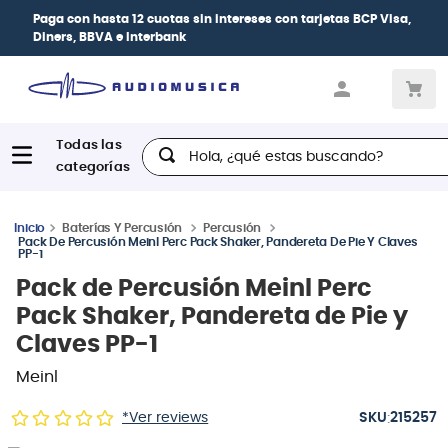
Paga con
hasta 12 cuotas sin intereses
con tarjetas
BCP Visa,
Diners, BBVA e Interbank
Hola, ¿qué estas buscando?
Baterías Y Percusión
Percusión
Pack De Percusión Meinl Perc Pack Shaker, Pandereta De Pie Y Claves
PP-1
Pack de Percusión Meinl Perc
Pack Shaker, Pandereta de Pie y
Claves PP-1
Meinl
:
*Ver reviews
215257