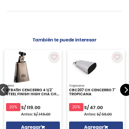
También te puede interesar
Meinl
Tropicana
STB45H CENCERRO 4 1/2''
CBC207 CH CENCERRO 7''
STEEL FINISH HIGH CHA CHA
TROPICANA
MEINL
20%
20%
S/
119.00
S/
47.00
Antes:
S/
149.00
Antes:
S/
59.00
Agregar
Agregar