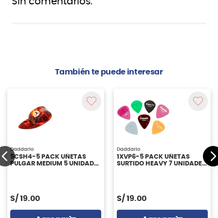
Sin comentarios.
También te puede interesar
Daddario
Daddario
5CSH4-5 PACK UÑETAS
1XVP6-5 PACK UÑETAS
PULGAR MEDIUM 5 UNIDADES
SURTIDO HEAVY 7 UNIDADES
DADDARIO
DADDARIO
S/
19.00
S/
19.00