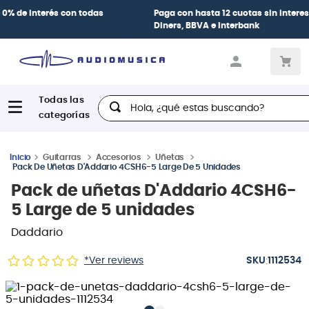
Paga con
hasta 12 cuotas sin intereses
con tarjetas
BCP Visa,
Diners, BBVA e Interbank
Hola, ¿qué estas buscando?
Guitarras
Accesorios
Uñetas
Pack De Uñetas D'Addario 4CSH6-5 Large De 5 Unidades
Pack de uñetas D'Addario 4CSH6-
5 Large de 5 unidades
Daddario
:
*Ver reviews
1112534