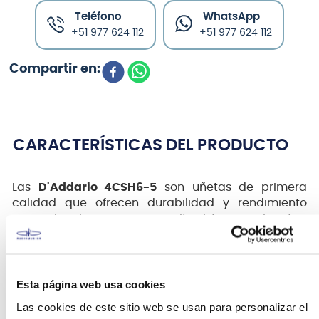
Teléfono
WhatsApp
+51 977 624 112
+51 977 624 112
CARACTERÍSTICAS DEL PRODUCTO
Las
D'Addario 4CSH6-5
son uñetas de primera
calidad que ofrecen durabilidad y rendimiento
excepcionales para guitarristas exigentes.
Pertenece a la serie DuraGrip de D'Addario,
conocida por su superficie texturizada que
proporciona un agarre seguro y cómodo durante la
interpretación.
Esta página web usa cookies
Las cookies de este sitio web se usan para personalizar el
Este paquete incluye cinco uñetas, asegurando que