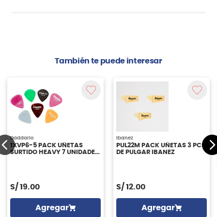
También te puede interesar
Daddario
Ibanez
1XVP6-5 PACK UÑETAS
PUL22M PACK UÑETAS 3 PCS
SURTIDO HEAVY 7 UNIDADES
DE PULGAR IBANEZ
DADDARIO
S/
19.00
S/
12.00
Agregar
Agregar