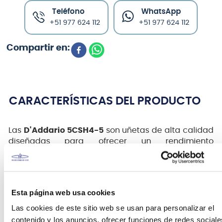
Teléfono
WhatsApp
+51 977 624 112
+51 977 624 112
CARACTERÍSTICAS DEL PRODUCTO
Las
D'Addario 5CSH4-5
son uñetas de alta calidad
diseñadas para ofrecer un rendimiento
excepcional y durabilidad. Forman parte de la serie
DuraGrip de D'Addario, conocida por su superficie
texturizada que proporciona un agarre seguro y
cómodo durante la interpretación.
Esta página web usa cookies
Este paquete incluye cinco uñetas, asegurando que
Las cookies de este sitio web se usan para personalizar el
los músicos tengan suficientes repuestos para
contenido y los anuncios, ofrecer funciones de redes sociale