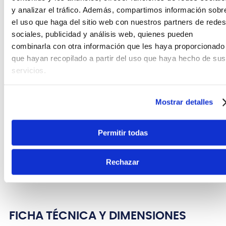
cualquier situación. Con un calibre Heavy (pesado),
y analizar el tráfico. Además, compartimos información sobr
estas uñetas son ideales para aquellos que
el uso que haga del sitio web con nuestros partners de redes
prefieren una sensación más sólida y una
sociales, publicidad y análisis web, quienes pueden
respuesta firme al tocar.
combinarla con otra información que les haya proporcionado
La superficie texturizada de las uñetas DuraGrip
que hayan recopilado a partir del uso que haya hecho de sus
evita el deslizamiento no deseado y promueve una
servicios.
ejecución precisa y segura. Su diseño ergonómico
garantiza un agarre cómodo durante largas
sesiones de práctica o actuaciones en vivo.
Mostrar detalles
Independientemente de si estás tocando acordes
poderosos o solos rápidos, las
D'Addario 5CSH4-5
Permitir todas
ofrecen un tono claro y definido en cada nota. Son
una elección popular entre guitarristas de todos los
Rechazar
niveles debido a su fiabilidad y versatilidad en una
amplia variedad de géneros musicales.
FICHA TÉCNICA Y DIMENSIONES