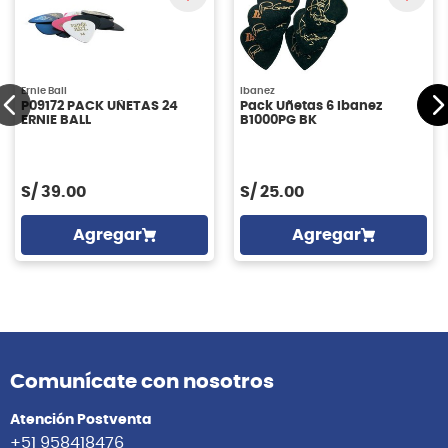
Ernie Ball
Ibanez
P09172 PACK UÑETAS 24
Pack Uñetas 6 Ibanez
ERNIE BALL
B1000PG BK
S/
39.00
S/
25.00
Agregar
Agregar
Comunícate con nosotros
Atención Postventa
+51 958418476