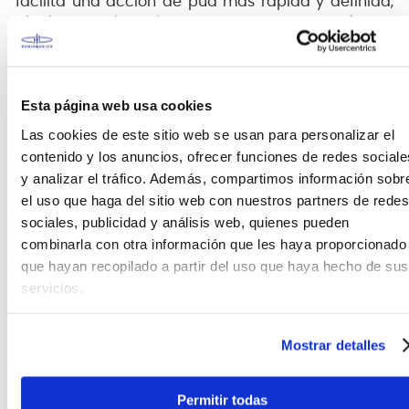
facilita una acción de púa más rápida y definida,
ideal para solos veloces y para generar armónicos
con claridad y proyección.
Calidez y tradición Fender
Esta página web usa cookies
El celuloide ha sido el material insignia de Fender
Las cookies de este sitio web se usan para personalizar el
durante décadas, reconocido por su tacto natural y
contenido y los anuncios, ofrecer funciones de redes sociale
su tono cálido y redondo. Estas púas mantienen esa
y analizar el tráfico. Además, compartimos información sobr
esencia clásica mientras ofrecen la durabilidad y
el uso que haga del sitio web con nuestros partners de redes
consistencia que los músicos modernos necesitan.
sociales, publicidad y análisis web, quienes pueden
combinarla con otra información que les haya proporcionado
Características destacadas
que hayan recopilado a partir del uso que haya hecho de sus
Paquete de 12 púas
servicios.
Forma 551: cuerpo más ancho y punta afilada
Material: celuloide clásico Fender
Mostrar detalles
Diseño cómodo para acción rápida y
armónicos definidos
Permitir todas