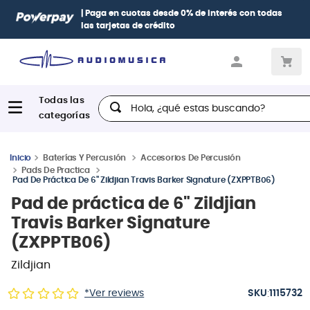
todas
Paga con
hasta 12 cuotas sin intereses
con tarjetas
BCP
Diners, BBVA e Interbank
Hola, ¿qué estas buscando?
Baterías Y Percusión
Accesorios De Percusión
Pads De Practica
Pad De Práctica De 6" Zildjian Travis Barker Signature (ZXPPTB06)
Pad de práctica de 6" Zildjian
Travis Barker Signature
(ZXPPTB06)
Zildjian
:
*Ver reviews
1115732