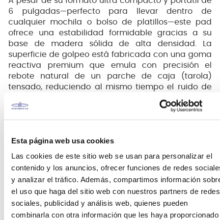
A pesar de su formato ultra compacto y portátil de
6 pulgadas—perfecto para llevar dentro de
cualquier mochila o bolso de platillos—este pad
ofrece una estabilidad formidable gracias a su
base de madera sólida de alta densidad. La
superficie de golpeo está fabricada con una goma
reactiva premium que emula con precisión el
rebote natural de un parche de caja (tarola)
tensado, reduciendo al mismo tiempo el ruido de
impacto ambiental para que puedas estudiar a
altas horas de la noche de manera silenciosa.
Además, su base antideslizante se adhiere
firmemente a cualquier mesa o superficie plana, e
Esta página web usa cookies
incluye un inserto roscado integrado de 8 mm en la
parte inferior para montarlo directamente sobre un
Las cookies de este sitio web se usan para personalizar el
atril de platillo estándar.
contenido y los anuncios, ofrecer funciones de redes sociale
y analizar el tráfico. Además, compartimos información sobr
el uso que haga del sitio web con nuestros partners de redes
El estándar de oro en la percusión mundial
sociales, publicidad y análisis web, quienes pueden
combinarla con otra información que les haya proporcionado
Con más de 400 años de historia artesanal, Avedis