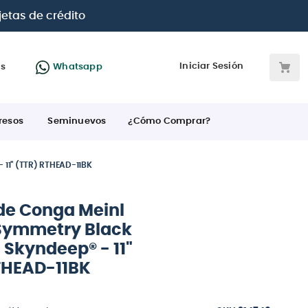
jetas de crédito
Iniciar Sesión
as
Whatsapp
resos
Seminuevos
¿Cómo Comprar?
 11" (TTR) RTHEAD-11BK
de Conga Meinl
Symmetry Black
 Skyndeep® - 11"
THEAD-11BK