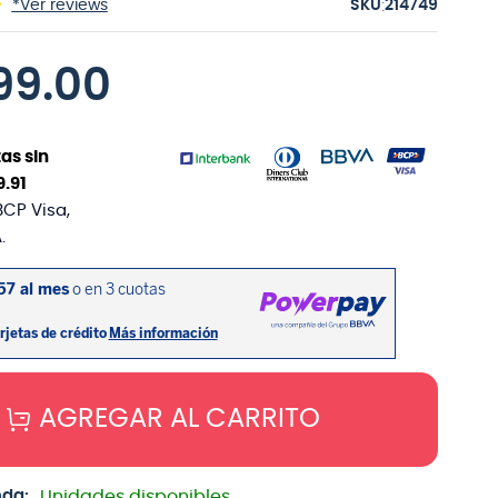
:
*Ver reviews
214749
99
.
00
as sin
9
.
91
BCP Visa,
.
AGREGAR AL CARRITO
nda:
Unidades disponibles