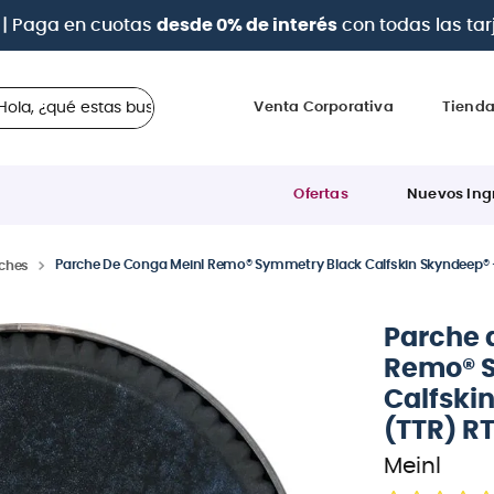
| Paga en cuotas
desde 0% de interés
con todas las tar
 ¿qué estas buscando?
Venta Corporativa
Tiend
Ofertas
Nuevos Ing
Parche De Conga Meinl Remo® Symmetry Black Calfskin Skyndeep® -
ches
Parche 
Remo® 
Calfskin
(TTR) R
Meinl