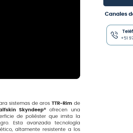
Canales d
Telé
+51 97
ara sistemas de aros
TTR-Rim
de
alfskin Skyndeep®
ofrecen una
rficie de poliéster que imita la
egro. Esta avanzada tecnología
tico, altamente resistente a los