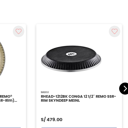
Meinl
 REMO®
RHEAD-1212BK CONGA 12 1/2'' REMO SSR-
SSR-Rim)
RIM SKYNDEEP MEINL
S/
479.00