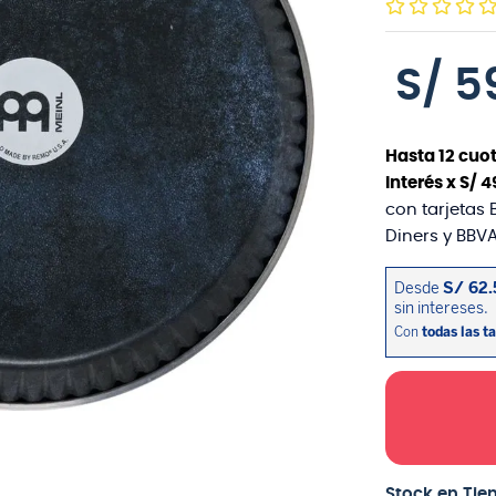
S/
5
Hasta
12
cuot
interés x
S/
4
con tarjetas 
Diners y BBVA
Stock en Tie