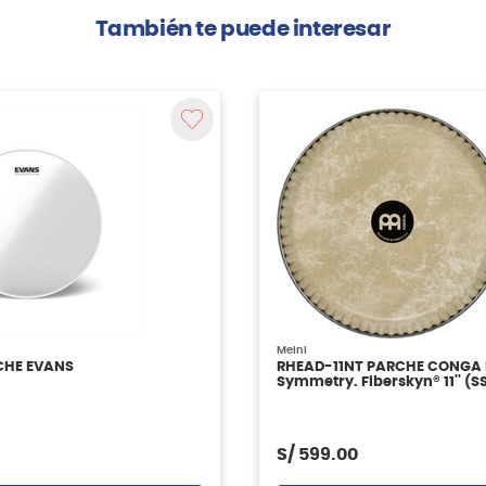
También te puede interesar
Meinl
CHE EVANS
RHEAD-11NT PARCHE CONGA
Symmetry. Fiberskyn® 11'' (
MEINL
S/
599.00