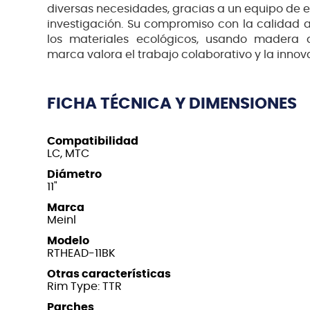
diversas necesidades, gracias a un equipo de e
investigación. Su compromiso con la calidad 
los materiales ecológicos, usando madera d
marca valora el trabajo colaborativo y la innov
FICHA TÉCNICA Y DIMENSIONES
Compatibilidad
LC, MTC
Diámetro
11"
Marca
Meinl
Modelo
RTHEAD-11BK
Otras características
Rim Type: TTR
Parches