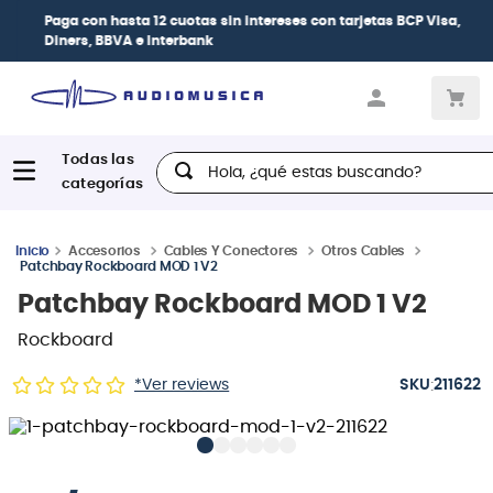
Paga con
hasta 12 cuotas sin intereses
con tarjetas
BCP Visa,
Diners, BBVA e Interbank
Hola, ¿qué estas buscando?
Accesorios
Cables Y Conectores
Otros Cables
Patchbay Rockboard MOD 1 V2
Patchbay Rockboard MOD 1 V2
Rockboard
:
*Ver reviews
211622