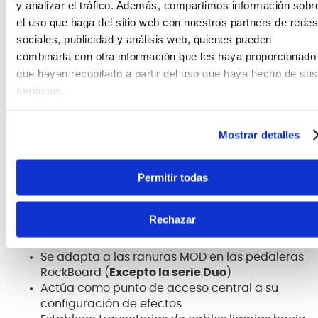
y analizar el tráfico. Además, compartimos información sobr
el uso que haga del sitio web con nuestros partners de redes
sociales, publicidad y análisis web, quienes pueden
combinarla con otra información que les haya proporcionado
El
RockBoard® MOD 1 V2
es una caja de paso a
que hayan recopilado a partir del uso que haya hecho de sus
través especialmente diseñada para guitarristas y
servicios.
bajistas. También se puede usar para ejecutar
varios pedales desde su tablero a través del bucle
de efectos de su amplificador, o como un punto de
Mostrar detalles
acceso central a su pedalera a través de sus 4
conexiones TRS thru. La conexión XLR Thru se puede
Permitir todas
utilizar como salida de señal desde su pedalera a
la consola o PA.
Rechazar
Características principales
Se adapta a las ranuras MOD en las pedaleras
RockBoard (
Excepto la serie Duo
)
Actúa como punto de acceso central a su
configuración de efectos