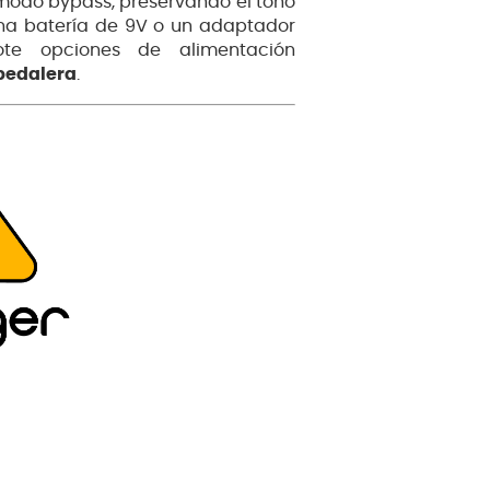
 modo bypass, preservando el tono
na batería de 9V o un adaptador
dote opciones de alimentación
pedalera
.