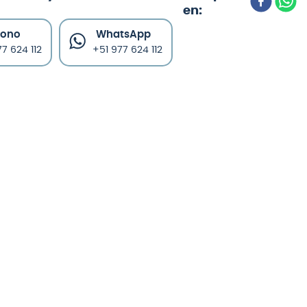
fono
WhatsApp
7 624 112
+51 977 624 112