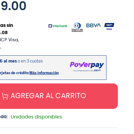
69
.
00
as sin
4
.
08
BCP Visa,
.
AGREGAR AL CARRITO
nda:
Unidades disponibles