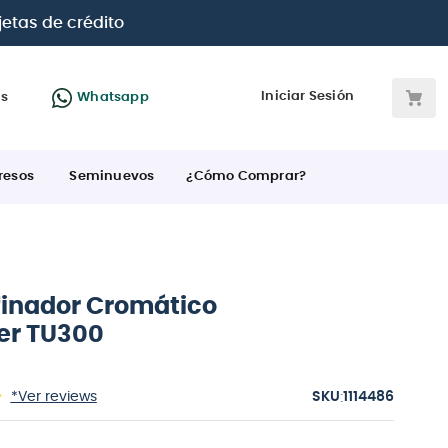
Paga con
hasta 12 cuotas sin intereses
con tarjetas
BC
Iniciar Sesión
as
Whatsapp
resos
Seminuevos
¿Cómo Comprar?
finador Cromático
er TU300
:
*Ver reviews
1114486