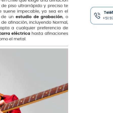
o
en Chile que exige una afinación
 de piso ultrarrápido y preciso te
 suene impecable, ya sea en el
Telé
io de un
estudio de grabación
, o
+51 97
de afinación, incluyendo Normal,
dapta a cualquier preferencia de
tarra eléctrica
hasta afinaciones
omo el metal.