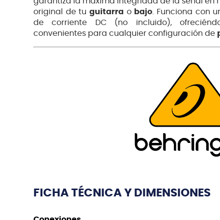
garantiza la máxima integridad de la señal en
original de tu
guitarra
o
bajo
.
Funciona con u
de corriente DC (no incluido), ofrecién
convenientes para cualquier configuración de
FICHA TÉCNICA Y DIMENSIONES
Conexiones