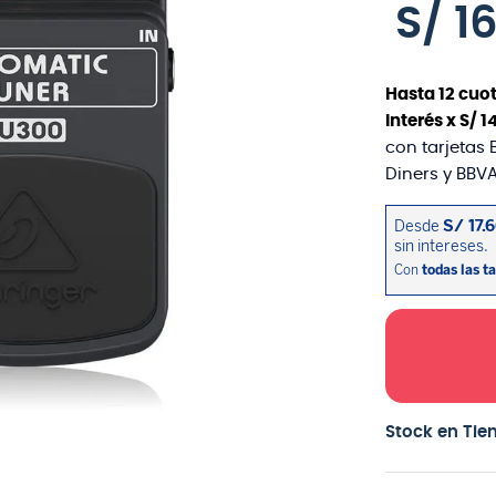
S/
1
Hasta
12
cuot
interés x
S/
1
con tarjetas 
Diners y BBVA
Stock en Tie