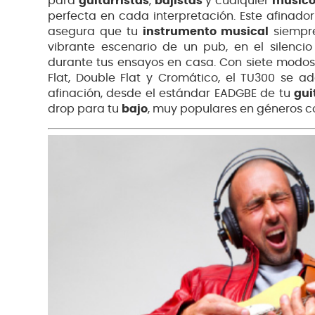
para
guitarristas
,
bajistas
y cualquier
músic
perfecta en cada interpretación.
Este afinador
asegura que tu
instrumento musical
siempre
vibrante escenario de un pub, en el silenc
durante tus ensayos en casa.
Con siete modos 
Flat, Double Flat y Cromático, el TU300 se a
afinación, desde el estándar EADGBE de tu
gui
drop para tu
bajo
, muy populares en géneros c