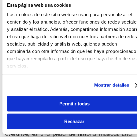
Esta página web usa cookies
Controles familiares, ajusta Drive, Tone y Level
para moldear tu sonido con facilidad.
Las cookies de este sitio web se usan para personalizar el
contenido y los anuncios, ofrecer funciones de redes sociale
Construcción premium brinda durabilidad
y analizar el tráfico. Además, compartimos información sobr
garantizada con componentes de alta
el uso que haga del sitio web con nuestros partners de redes
calidad.
sociales, publicidad y análisis web, quienes pueden
combinarla con otra información que les haya proporcionado
True bypass que antiene la integridad de tu
que hayan recopilado a partir del uso que haya hecho de sus
señal cuando el pedal no está en uso.
servicios.
Fuente de alimentación tradicional con
batería de 9V o adaptador de corriente (no
Mostrar detalles
incluido).
Permitir todas
Un legado de tono inigualable
Rechazar
El Ibanez TS80845TH no es solo un pedal de
overdrive; es una pieza de historia musical. Esta