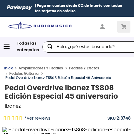
| Paga en cuotas
desde 0% de interés
con todas
las tarjetas de crédito
Hola, ¿qué estas buscando?
Amplificadores Y Pedales
Pedales Y Efectos
Pedales Guitarra
Pedal Overdrive Ibanez TS808 Edición Especial 45 Aniversario
Pedal Overdrive Ibanez TS808
Edición Especial 45 aniversario
Ibanez
:
*Ver reviews
213748