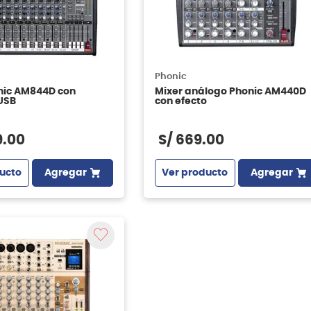
Phonic
nic AM844D con
Mixer análogo Phonic AM440D
 USB
con efecto
9
.
00
S/
669
.
00
ucto
Agregar
Ver producto
Agregar