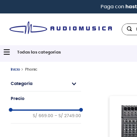
Paga con
hast
Hola,
Phonic
Categoría
Mixer
Precio
Amplificadores de
potencia
S/ 669.00
–
S/ 2749.00