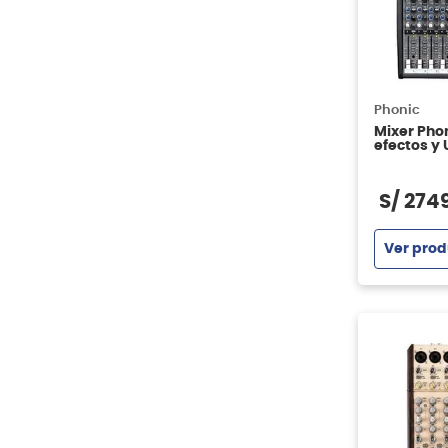
Phonic
Mixer Pho
efectos y
S/
274
Ver prod