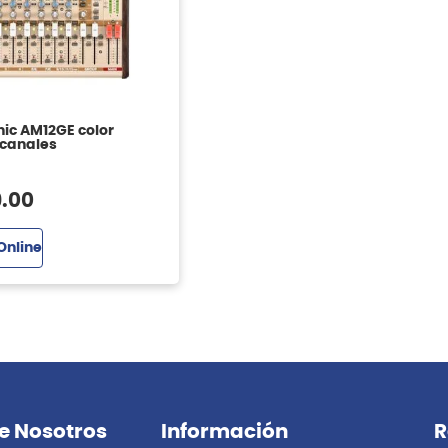
nic AM12GE color
 canales
9
.
00
Online
e Nosotros
Información
R