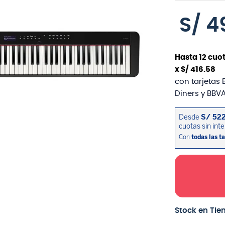
S/
4
Hasta
12
cuot
x
S/
416
.
58
con tarjetas 
Diners y BBVA
Stock en Tie