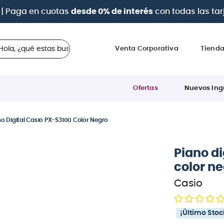
a 12 cuotas sin intereses
con tarjetas
BCP Visa, Diners,
 ¿qué estas buscando?
Venta Corporativa
Tiend
Ofertas
Nuevos Ing
no Digital Casio PX-S3100 Color Negro
Piano di
color n
Casio
¡Último Stoc