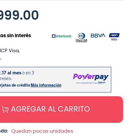
999
.
00
as sin interés
BCP Visa,
.
AGREGAR AL CARRITO
nda:
Quedan pocas unidades