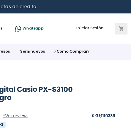
 BBVA e Interbank
Iniciar Sesión
as
Whatsapp
resos
Seminuevos
¿Cómo Comprar?
gital Casio PX-S3100
egro
:
*Ver reviews
1110339
k!