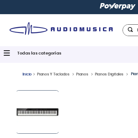
Paga con
hast
Hola,
Pia
Pianos Y Teclados
Pianos
Pianos Digitales