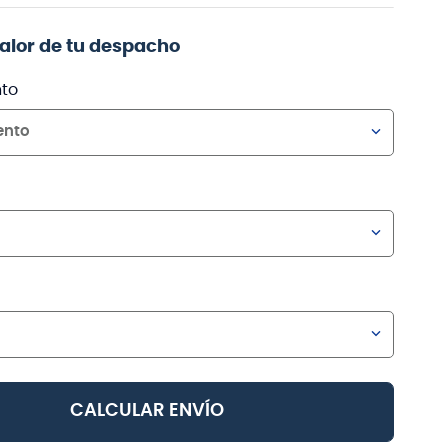
valor de tu despacho
to
ento
CALCULAR ENVÍO