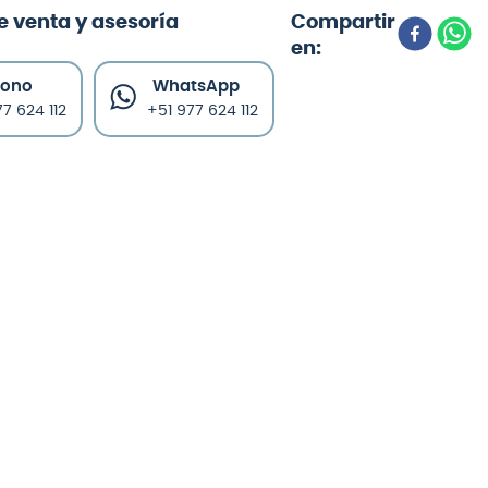
e venta y asesoría
fono
WhatsApp
7 624 112
+51 977 624 112