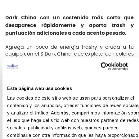
Dark China con un sostenido más corto que
desaparece rápidamente y aporta trash y
puntuación adicionales a cada acento pesado.
Agrega un poco de energía trashy y cruda a tu
equipo con el S Dark China, que explota con colores
de tonos oscuros y está hecho a medida para
lograr grandes éxitos y acentos. Estos platillos
tienen un tono más bajo, están martilladas para
obtener más trash y tienen un sostenido más corto
Esta página web usa cookies
que se seca rápidamente.
Las cookies de este sitio web se usan para personalizar el
Consigue grandes acentos
contenido y los anuncios, ofrecer funciones de redes sociale
tono más bajo
y analizar el tráfico. Además, compartimos información sobr
Martillado al azar para obtener más trash.
el uso que haga del sitio web con nuestros partners de redes
Sustain más corto que se seca rápidamente.
Fabricado con acabado patentado por
sociales, publicidad y análisis web, quienes pueden
Zildjian.
combinarla con otra información que les haya proporcionado