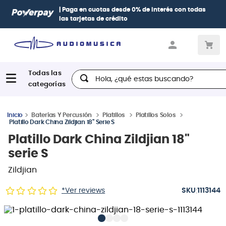
| Paga en cuotas
desde 0% de interés
con todas
las tarjetas de crédito
Hola, ¿qué estas buscando?
Baterías Y Percusión
Platillos
Platillos Solos
Platillo Dark China Zildjian 18" Serie S
Platillo Dark China Zildjian 18"
serie S
Zildjian
:
*Ver reviews
1113144