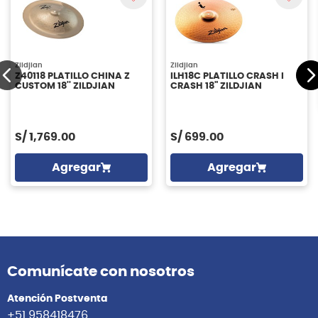
Zildjian
Zildjian
Z40118 PLATILLO CHINA Z
ILH18C PLATILLO CRASH I
CUSTOM 18'' ZILDJIAN
CRASH 18" ZILDJIAN
S/
1,769.00
S/
699.00
Agregar
Agregar
Comunícate con nosotros
Atención Postventa
+51 958418476