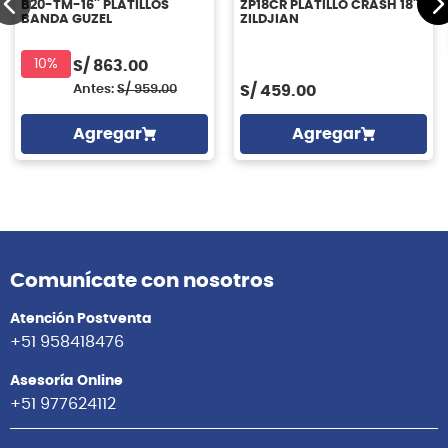
B20-TM-16'' PLATILLOS
ZP18CR PLATILLO CRASH 18"
BANDA GUZEL
ZILDJIAN
10%
S/
863.00
Antes:
S/
959.00
S/
459.00
Agregar
Agregar
Comunícate con nosotros
Atención Postventa
+51 958418476
Asesoría Online
+51 977624112