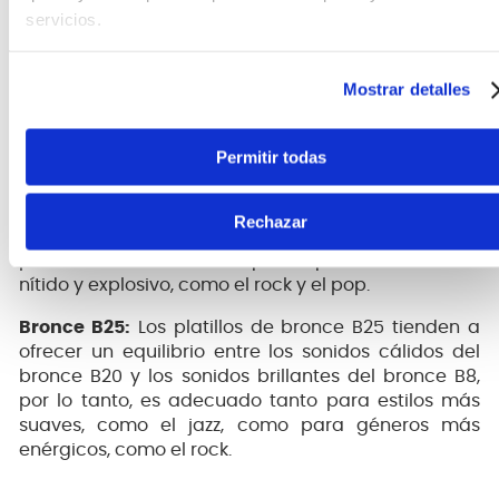
servicios.
utilizados en la fabricación de platillos
profesionales. La aleación B20 contiene un 80% de
cobre y un 20% de estaño, son conocidos por su
Mostrar detalles
tono brillante, su sustain y versatilidad. Se utilizan en
una amplia variedad de géneros musicales.
Permitir todas
Bronce B8:
El bronce B8 contiene un 92% de cobre y
un 8% de estaño. Los platillos de B8 tienden a ser
más brillantes y con menos sustain en
Rechazar
comparación con los platillos de B20. Son ideales
para estilos musicales que requieren un sonido
nítido y explosivo, como el rock y el pop.
Bronce B25:
Los platillos de bronce B25 tienden a
ofrecer un equilibrio entre los sonidos cálidos del
bronce B20 y los sonidos brillantes del bronce B8,
por lo tanto, es adecuado tanto para estilos más
suaves, como el jazz, como para géneros más
enérgicos, como el rock.