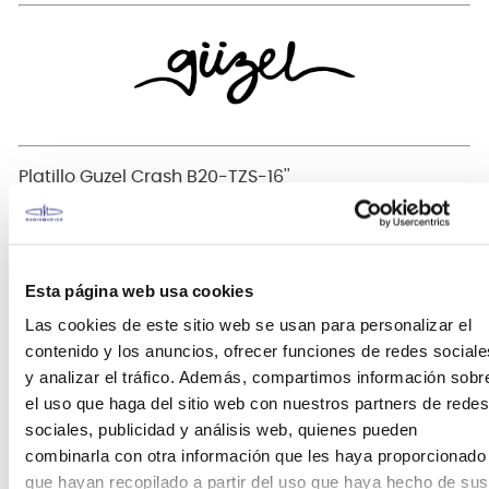
Platillo Guzel Crash B20-TZS-16''
Bienvenido a Guzel
, tu elección inteligente para
platillos en un nivel de entrada a un precio
asequible al alcance de todos, con la misión de
Esta página web usa cookies
proporcionar a los músicos platillos de percusión
que les permitan expresar su pasión y creatividad,
Las cookies de este sitio web se usan para personalizar el
sin comprometer la calidad, con aleaciones B20, B8,
contenido y los anuncios, ofrecer funciones de redes sociale
B25.
y analizar el tráfico. Además, compartimos información sobr
el uso que haga del sitio web con nuestros partners de redes
Con diferentes opciones materiales de aleación
sociales, publicidad y análisis web, quienes pueden
con nivel profesional
combinarla con otra información que les haya proporcionado
que hayan recopilado a partir del uso que haya hecho de sus
Bronce B20:
Este es uno de los materiales más